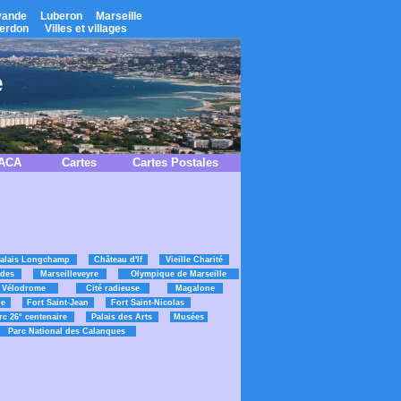
vande
Luberon
Marseille
erdon
Villes et villages
e
PACA
Cartes
Cartes Postales
alais Longchamp
Château d'If
Vieille Charité
des
Marseilleveyre
Olympique de Marseille
 Vélodrome
Cité radieuse
Magalone
ne
Fort Saint-Jean
Fort Saint-Nicolas
rc 26° centenaire
Palais des Arts
Musées
Parc National des Calanques