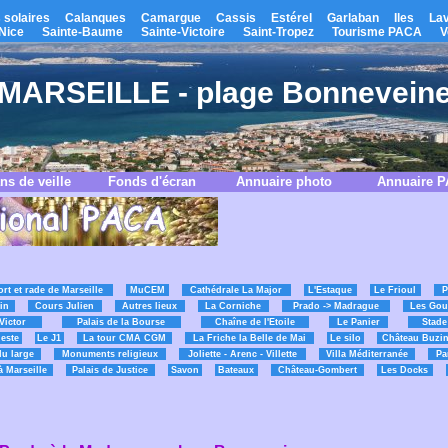
 solaires
Calanques
Camargue
Cassis
Estérel
Garlaban
Iles
La
Nice
Sainte-Baume
Sainte-Victoire
Saint-Tropez
Tourisme PACA
V
MARSEILLE - plage Bonnevein
ns de veille
Fonds d'écran
Annuaire photo
Annuaire 
ort et rade de Marseille
MuCEM
Cathédrale La Major
L'Estaque
Le Frioul
P
in
Cours Julien
Autres lieux
La Corniche
Prado -> Madrague
Les Gou
Victor
Palais de la Bourse
Chaîne de l'Etoile
Le Panier
Stade
este
Le J1
La tour CMA CGM
La Friche la Belle de Mai
Le silo
Château Buzi
du large
Monuments religieux
Joliette - Arenc - Villette
Villa Méditerranée
Pa
à Marseille
Palais de Justice
Savon
Bateaux
Château-Gombert
Les Docks