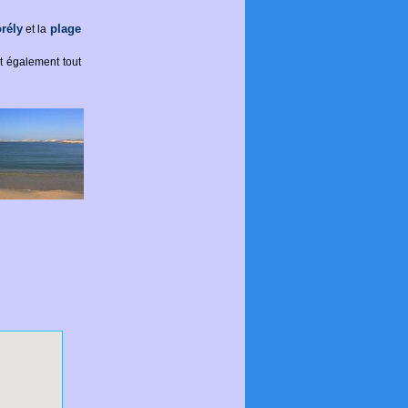
rély
plage
et la
t également tout