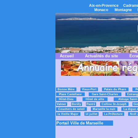
Aix-en-Provence
Cadrans
Monaco
Montagne
Accueil
Actualités du site
Ecra
Bonne Mère
Vieux-Port
Palais du Pharo
P
Place Castellane
Gare Saint-Charles
Estrang
Hôtel-Dieu
Hôtel de ville
Abbaye Saint-
Valmer
Borély
Pastré
Colline St-Joseph
Gin
Couchers de soleil
Marseille la nuit
La digue 
la Vieille Major
14 juillet
La Préfecture
Noël 
Portail Ville de Marseille