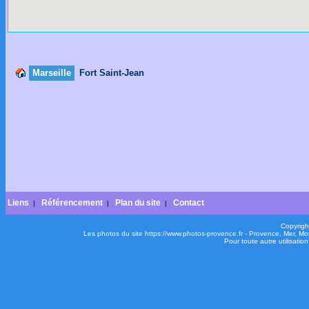
Marseille
Fort Saint-Jean
Liens
Référencement
Plan du site
Contact
|
|
|
Copyrigh
Les photos du site https://www.photos-provence.fr - Provence, Mer, M
Pour toute autre utilisati