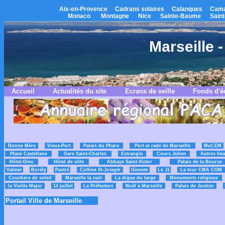
Aix-en-Provence
Cadrans solaires
Calanques
Cama
Monaco
Montagne
Nice
Sainte-Baume
Saint
Marseille -
Accueil
Actualités du site
Ecrans de veille
Fonds d'é
Bonne Mère
Vieux-Port
Palais du Pharo
Port et rade de Marseille
MuCEM
Place Castellane
Gare Saint-Charles
Estrangin
Cours Julien
Autres lie
Hôtel-Dieu
Hôtel de ville
Abbaye Saint-Victor
Palais de la Bourse
Valmer
Borély
Pastré
Colline St-Joseph
Gineste
Le J1
La tour CMA CGM
Couchers de soleil
Marseille la nuit
La digue du large
Monuments religieux
la Vieille Major
14 juillet
La Préfecture
Noël à Marseille
Palais de Justice
Portail Ville de Marseille