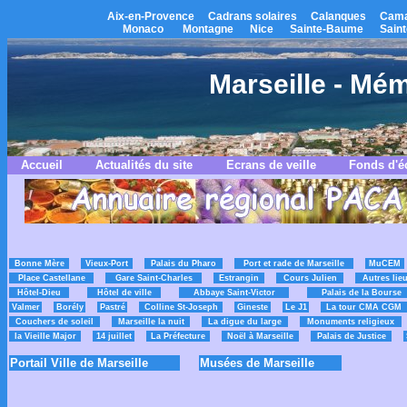
Aix-en-Provence
Cadrans solaires
Calanques
Cama
Monaco
Montagne
Nice
Sainte-Baume
Saint
Marseille - Mém
Accueil
Actualités du site
Ecrans de veille
Fonds d'é
Bonne Mère
Vieux-Port
Palais du Pharo
Port et rade de Marseille
MuCEM
Place Castellane
Gare Saint-Charles
Estrangin
Cours Julien
Autres lie
Hôtel-Dieu
Hôtel de ville
Abbaye Saint-Victor
Palais de la Bourse
Valmer
Borély
Pastré
Colline St-Joseph
Gineste
Le J1
La tour CMA CGM
Couchers de soleil
Marseille la nuit
La digue du large
Monuments religieux
la Vieille Major
14 juillet
La Préfecture
Noël à Marseille
Palais de Justice
Portail Ville de Marseille
Musées de Marseille