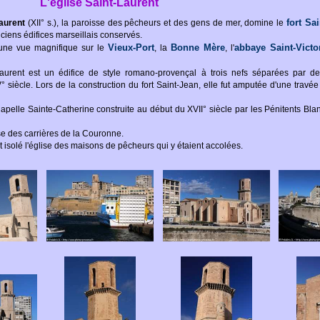
L'église Saint-Laurent
fort Sa
Laurent
(XII° s.), la paroisse des pêcheurs et des gens de mer, domine le
ciens édifices marseillais conservés.
Vieux-Port
Bonne Mère
abbaye Saint-Victo
 une vue magnifique sur le
, la
, l'
Laurent est un édifice de style romano-provençal à trois nefs séparées par des
° siècle. Lors de la construction du fort Saint-Jean, elle fut amputée d'une travé
apelle Sainte-Catherine construite au début du XVII° siècle par les Pénitents Blancs
ose des carrières de la Couronne.
 isolé l'église des maisons de pêcheurs qui y étaient accolées.