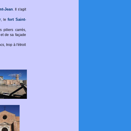
int-Jean
. Il s'agit
r
fort Saint-
, le
 piliers carrés,
e et de sa façade
, trop à l'étroit