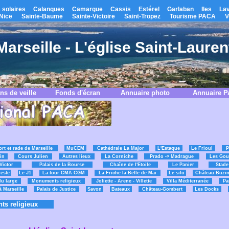
 solaires
Calanques
Camargue
Cassis
Estérel
Garlaban
Iles
La
Nice
Sainte-Baume
Sainte-Victoire
Saint-Tropez
Tourisme PACA
V
Marseille - L'église Saint-Lauren
ns de veille
Fonds d'écran
Annuaire photo
Annuaire 
ort et rade de Marseille
MuCEM
Cathédrale La Major
L'Estaque
Le Frioul
P
in
Cours Julien
Autres lieux
La Corniche
Prado -> Madrague
Les Gou
Victor
Palais de la Bourse
Chaîne de l'Etoile
Le Panier
Stade
este
Le J1
La tour CMA CGM
La Friche la Belle de Mai
Le silo
Château Buzi
du large
Monuments religieux
Joliette - Arenc - Villette
Villa Méditerranée
Pa
à Marseille
Palais de Justice
Savon
Bateaux
Château-Gombert
Les Docks
s religieux