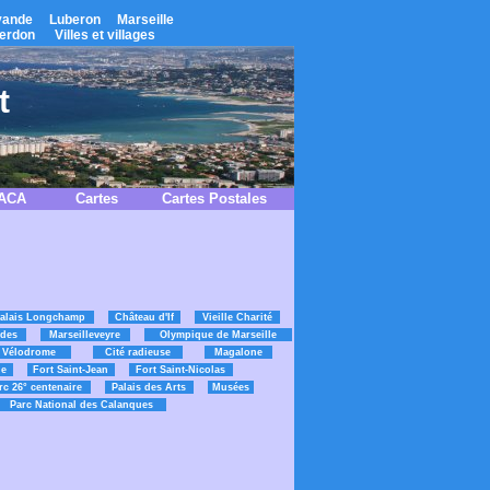
vande
Luberon
Marseille
erdon
Villes et villages
t
PACA
Cartes
Cartes Postales
alais Longchamp
Château d'If
Vieille Charité
des
Marseilleveyre
Olympique de Marseille
 Vélodrome
Cité radieuse
Magalone
ne
Fort Saint-Jean
Fort Saint-Nicolas
rc 26° centenaire
Palais des Arts
Musées
Parc National des Calanques