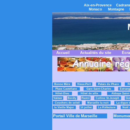
Aix-en-Provence
Cadrans
Monaco
Montagne
Accueil
Actualités du site
Ecra
Bonne Mère
Vieux-Port
Palais du Pharo
P
Place Castellane
Gare Saint-Charles
Estrang
Hôtel-Dieu
Hôtel de ville
Abbaye Saint-
Valmer
Borély
Pastré
Colline St-Joseph
Gin
Couchers de soleil
Marseille la nuit
La digue 
la Vieille Major
14 juillet
La Préfecture
Noël 
Portail Ville de Marseille
Monument