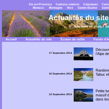
Aix-en-Provence
Cadrans solaires
Calanques
Cama
Monaco
Montagne
Nice
Sainte-Baume
Saint
Actualités du si
Tourisme en photos dan
Accueil
Actualités du site
Ecrans de veille
Fonds d'é
Découvr
17 Septembre 2014
l'Alpe de
Randonn
16 Septembre 2014
Tabuc et
Petite b
14 Septembre 2014
massif d
dans les