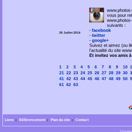
www.photos-
vous pour re
www.photos-p
suivants :
-
facebook
26 Juillet 2014
-
twitter
-
google+
Suivez et aimez (ou li
l'actualité du site ww
Et invitez vos amis à
1
2
3
4
5
6
7
8
9
10
21
22
23
24
25
26
27
28
29
30
41
42
43
44
45
46
47
48
49
50
61
62
63
Liens
Référencement
Plan du site
Contact
|
|
|
Copyrigh