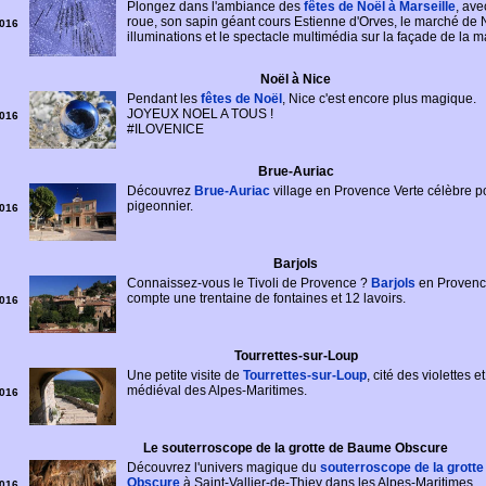
Plongez dans l'ambiance des
fêtes de Noël à Marseille
, ave
roue, son sapin géant cours Estienne d'Orves, le marché de N
016
illuminations et le spectacle multimédia sur la façade de la ma
Noël à Nice
Pendant les
fêtes de Noël
, Nice c'est encore plus magique.
JOYEUX NOEL A TOUS !
016
#ILOVENICE
Brue-Auriac
Découvrez
Brue-Auriac
village en Provence Verte célèbre p
pigeonnier.
016
Barjols
Connaissez-vous le Tivoli de Provence ?
Barjols
en Provenc
compte une trentaine de fontaines et 12 lavoirs.
016
Tourrettes-sur-Loup
Une petite visite de
Tourrettes-sur-Loup
, cité des violettes et
médiéval des Alpes-Maritimes.
016
Le souterroscope de la grotte de Baume Obscure
Découvrez l'univers magique du
souterroscope de la grott
Obscure
à Saint-Vallier-de-Thiey dans les Alpes-Maritimes.
016