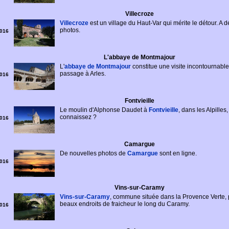
Villecroze
Villecroze
est un village du Haut-Var qui mérite le détour. A d
photos.
016
L'abbaye de Montmajour
L'
abbaye de Montmajour
constitue une visite incontournable 
passage à Arles.
016
Fontvieille
Le moulin d'Alphonse Daudet à
Fontvieille
, dans les Alpilles
connaissez ?
016
Camargue
De nouvelles photos de
Camargue
sont en ligne.
016
Vins-sur-Caramy
Vins-sur-Caramy
, commune située dans la Provence Verte,
beaux endroits de fraicheur le long du Caramy.
016