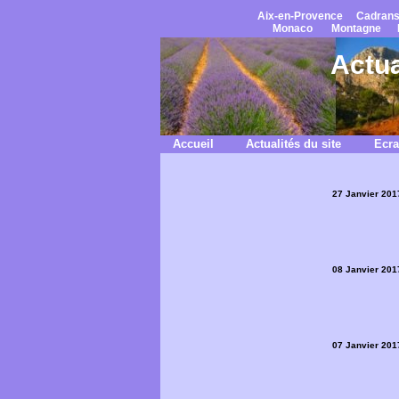
Aix-en-Provence
Cadrans
Monaco
Montagne
Actua
Accueil
Actualités du site
Ecra
27 Janvier 201
08 Janvier 201
07 Janvier 201