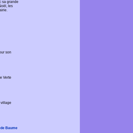
c sa grande
oël, les
irie.
our son
e Verte
 village
e de Baume