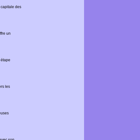
 capitale des
ffre un
e étape
rs les
euses
 avec son