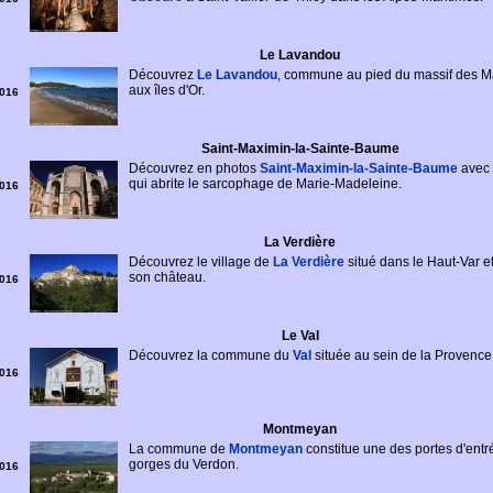
Le Lavandou
Découvrez
Le Lavandou
, commune au pied du massif des Ma
aux îles d'Or.
016
Saint-Maximin-la-Sainte-Baume
Découvrez en photos
Saint-Maximin-la-Sainte-Baume
avec 
qui abrite le sarcophage de Marie-Madeleine.
016
La Verdière
Découvrez le village de
La Verdière
situé dans le Haut-Var e
son château.
016
Le Val
Découvrez la commune du
Val
située au sein de la Provence 
016
Montmeyan
La commune de
Montmeyan
constitue une des portes d'entr
gorges du Verdon.
016