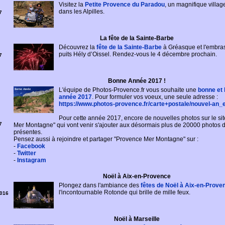
Visitez la
Petite Provence du Paradou
, un magnifique villag
dans les Alpilles.
7
La fête de la Sainte-Barbe
Découvrez la
fête de la Sainte-Barbe
à Gréasque et l'embra
puits Hély d’Oissel. Rendez-vous le 4 décembre prochain.
7
Bonne Année 2017 !
L'équipe de Photos-Provence.fr vous souhaite une
bonne et
année 2017
. Pour formuler vos voeux, une seule adresse :
https://www.photos-provence.fr/carte+postale/nouvel-an_
Pour cette année 2017, encore de nouvelles photos sur le si
7
Mer Montagne" qui vont venir s'ajouter aux désormais plus de 20000 photos 
présentes.
Pensez aussi à rejoindre et partager "Provence Mer Montagne" sur :
-
Facebook
-
Twitter
-
Instagram
Noël à Aix-en-Provence
Plongez dans l'ambiance des
fêtes de Noël à Aix-en-Prove
l'incontournable Rotonde qui brille de mille feux.
016
Noël à Marseille