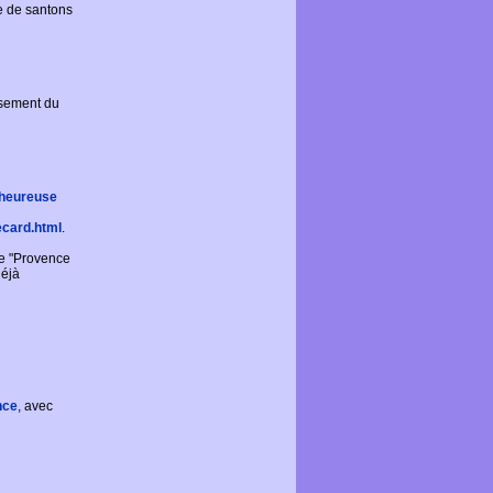
e de santons
sement du
 heureuse
ecard.html
.
te "Provence
déjà
nce
, avec