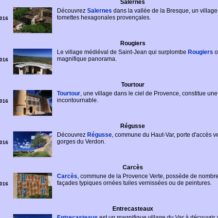
Salernes
Découvrez
Salernes
dans la vallée de la Bresque, un village
tomettes hexagonales provençales.
016
Rougiers
Le village médiéval de Saint-Jean qui surplombe
Rougiers
o
magnifique panorama.
016
Tourtour
Tourtour
, une village dans le ciel de Provence, constitue un
incontournable.
016
Régusse
Découvrez
Régusse
, commune du Haut-Var, porte d'accès ve
gorges du Verdon.
016
Carcès
Carcès
, commune de la Provence Verte, possède de nombr
façades typiques ornées tuiles vernissées ou de peintures.
016
Entrecasteaux
Entrecasteaux
est un magnifique village du Var à découvrir