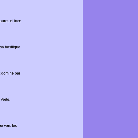
ures et face
sa basilique
t dominé par
Verte.
ée vers les