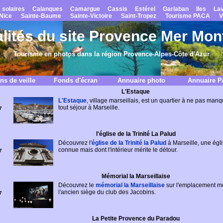
 solaires
Calanques
Camargue
Cassis
Estérel
Garlaban
Iles
La
Nice
Sainte-Baume
Sainte-Victoire
Saint-Tropez
Tourisme PACA
V
lités du site Provence Mer Mo
Tourisme en photos dans la région Provence-Alpes-Côte d'Azur
ns de veille
Fonds d'écran
Annuaire photo
Annuaire 
L'Estaque
L'Estaque
, village marseillais, est un quartier à ne pas manq
tout séjour à Marseille.
7
l'église de la Trinité La Palud
Découvrez l'
église de la Trinité la Palud
à Marseille, une égl
connue mais dont l'intérieur mérite le détour.
7
Mémorial la Marseillaise
Découvrez le
mémorial la Marseillaise
sur l'emplacement 
l'ancien siège du club des Jacobins.
7
La Petite Provence du Paradou