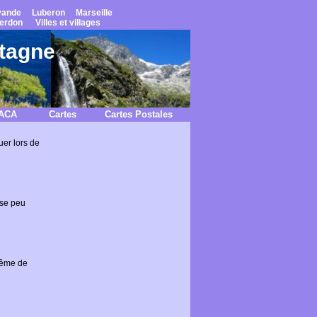
vande
Luberon
Marseille
erdon
Villes et villages
ntagne
PACA
Cartes
Cartes Postales
uer lors de
ise peu
même de