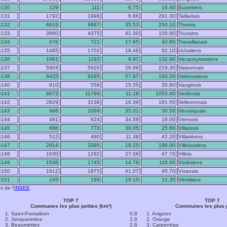
4130
129
111
6.75
16.40
Suzettiers
4131
1792
1998
6.86
291.30
Tailladais
4132
6619
8887
35.53
250.10
Thorois
4133
3860
4375
41.30
105.90
Tourains
4134
676
721
17.65
40.80
Travaillanais
4135
1465
1702
18.48
92.10
Uchaliens
4136
1061
1192
8.97
132.90
Vacqueyrassiens
4137
5904
5920
26.99
219.30
Vaisonnais
4138
9425
9285
57.97
160.20
Valréassiens
4140
610
556
15.55
35.80
Vauginois
4141
8673
11799
11.18
1055.40
Vedènais
4142
2829
3138
16.39
191.50
Velleronnais
4143
966
1069
35.01
30.50
Venasquais
4144
491
624
34.59
18.00
Viensois
4145
686
770
30.05
25.60
Villarsois
4146
512
480
11.38
42.20
Villadéens
4147
2914
3395
18.25
186.00
Villelauriens
4148
1030
1292
27.08
47.70
Villois
4149
1536
1745
14.79
118.00
Violésiens
4150
1612
1875
41.07
45.70
Visanais
4151
145
199
16.15
12.30
Vitrollains
s de l'
INSEE
TOP 7
TOP 7
Communes les plus petites (km²)
Communes les plus 
1. Saint-Pantaléon
0,8
1. Avignon
2. Jonquerettes
2,6
2. Orange
3. Beaumettes
2,6
3. Carpentras