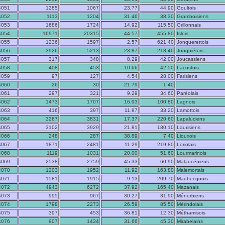
4051
1285
1067
23.77
44.90
Goultois
4052
1113
1204
31.46
38.30
Gramboisiens
4053
1686
1724
14.92
115.50
Grillonnais
4054
16971
20315
44.57
455.80
Islois
4055
1236
1597
2.57
621.40
Jonquerettois
4056
3926
5213
23.87
218.40
Jonquiérois
4057
317
348
8.29
42.00
Joucassiens
4058
408
453
10.66
42.50
Lacostois
4059
97
127
4.54
28.00
Farisiens
4060
26
30
21.79
1.40
4061
297
321
9.29
34.60
Paréolais
4062
1473
1707
16.93
100.80
Lagnois
4063
416
397
11.97
33.20
Lamottois
4064
3267
3831
17.37
220.60
Lapaluciens
4065
3102
3929
21.81
180.10
Laurisiens
4066
248
287
38.89
7.40
Liouxois
4067
1871
2481
11.29
219.80
Loriolais
4068
1119
1031
20.00
51.60
Lourmarinois
4069
2538
2759
45.33
60.90
Malaucéniens
4070
1203
1952
11.92
163.80
Malemortais
4071
1581
1915
9.13
209.70
Maubecquois
4072
4943
6272
37.92
165.40
Mazanais
4073
995
967
30.27
31.90
Ménerbiens
4074
1798
2273
26.59
85.50
Mérindolais
4075
397
453
36.81
12.30
Méthamisois
4076
907
1434
31.66
45.30
Mirabelains