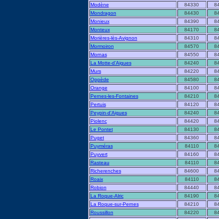
Modène
84330
8
Mondragon
84430
8
Monieux
84390
8
Monteux
84170
8
Morières-lès-Avignon
84310
8
Mormoiron
84570
8
Mornas
84550
8
La Motte-d'Aigues
84240
8
Murs
84220
8
Oppède
84580
8
Orange
84100
8
Pernes-les-Fontaines
84210
8
Pertuis
84120
8
Peypin-d'Aigues
84240
8
Piolenc
84420
8
Le Pontet
84130
8
Puget
84360
8
Puyméras
84110
8
Puyvert
84160
8
Rasteau
84110
8
Richerenches
84600
8
Roaix
84110
8
Robion
84440
8
La Roque-Alric
84190
8
La Roque-sur-Pernes
84210
8
Roussillon
84220
8