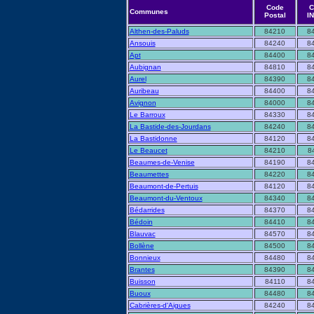
Code
C
Communes
Postal
I
Althen-des-Paluds
84210
8
Ansouis
84240
8
Apt
84400
8
Aubignan
84810
8
Aurel
84390
8
Auribeau
84400
8
Avignon
84000
8
Le Barroux
84330
8
La Bastide-des-Jourdans
84240
8
La Bastidonne
84120
8
Le Beaucet
84210
8
Beaumes-de-Venise
84190
8
Beaumettes
84220
8
Beaumont-de-Pertuis
84120
8
Beaumont-du-Ventoux
84340
8
Bédarrides
84370
8
Bédoin
84410
8
Blauvac
84570
8
Bollène
84500
8
Bonnieux
84480
8
Brantes
84390
8
Buisson
84110
8
Buoux
84480
8
Cabrières-d'Aigues
84240
8