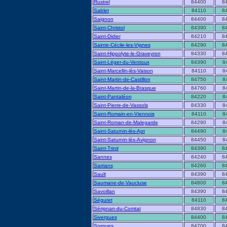
Rustrel
84400
8
Sablet
84110
8
Saignon
84400
8
Saint-Christol
84390
8
Saint-Didier
84210
8
Sainte-Cécile-les-Vignes
84290
8
Saint-Hippolyte-le-Graveyron
84330
8
Saint-Léger-du-Ventoux
84390
8
Saint-Marcellin-lès-Vaison
84110
8
Saint-Martin-de-Castillon
84750
8
Saint-Martin-de-la-Brasque
84760
8
Saint-Pantaléon
84220
8
Saint-Pierre-de-Vassols
84330
8
Saint-Romain-en-Viennois
84110
8
Saint-Roman-de-Malegarde
84290
8
Saint-Saturnin-lès-Apt
84490
8
Saint-Saturnin-lès-Avignon
84450
8
Saint-Trinit
84390
8
Sannes
84240
8
Sarrians
84260
8
Sault
84390
8
Saumane-de-Vaucluse
84800
8
Savoillan
84390
8
Séguret
84110
8
Sérignan-du-Comtat
84830
8
Sivergues
84400
8
Sorgues
84700
8