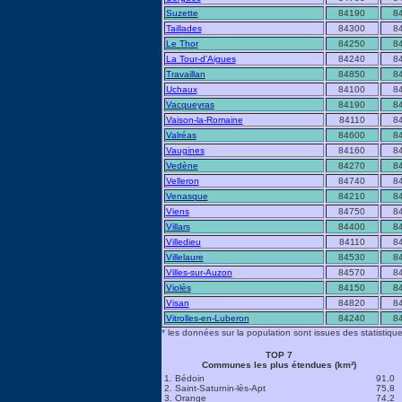
Suzette
84190
8
Taillades
84300
8
Le Thor
84250
8
La Tour-d'Aigues
84240
8
Travaillan
84850
8
Uchaux
84100
8
Vacqueyras
84190
8
Vaison-la-Romaine
84110
8
Valréas
84600
8
Vaugines
84160
8
Vedène
84270
8
Velleron
84740
8
Venasque
84210
8
Viens
84750
8
Villars
84400
8
Villedieu
84110
8
Villelaure
84530
8
Villes-sur-Auzon
84570
8
Violès
84150
8
Visan
84820
8
Vitrolles-en-Luberon
84240
8
* les données sur la population sont issues des statistique
TOP 7
Communes les plus étendues (km²)
1. Bédoin
91,0
2. Saint-Saturnin-lès-Apt
75,8
3. Orange
74,2