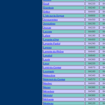
Goult
84220
8
Grambois
84240
8
Grillon
84600
8
L'Isle-sur-la-Sorgue
84800
8
Jonquerettes
84450
8
Jonquières
84150
8
Joucas
84220
8
Lacoste
84480
8
Lafare
84190
8
Lagarde-d'Apt
84400
8
Lagarde-Paréol
84290
8
Lagnes
84800
8
Lamotte-du-Rhône
84840
8
Lapalud
84840
8
Lauris
84360
8
Lioux
84220
8
Loriol-du-Comtat
84870
8
Lourmarin
84160
8
Malaucène
84340
8
Malemort-du-Comtat
84570
8
Maubec
84660
8
Mazan
84380
8
Ménerbes
84560
8
Mérindol
84360
8
Méthamis
84570
8
Mirabeau
84120
8