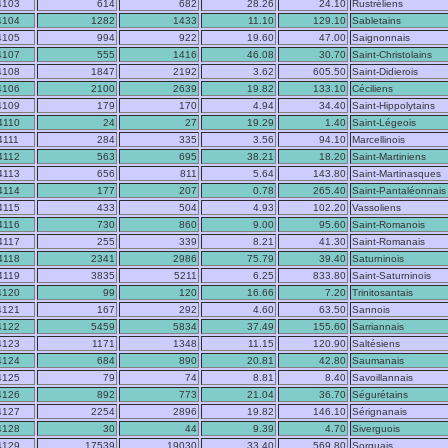
4103
614
682
28.26
24.10
Rustréliens
4104
1282
1433
11.10
129.10
Sabletains
4105
994
922
19.60
47.00
Saignonnais
4107
555
1416
46.08
30.70
Saint-Christolains
4108
1847
2192
3.62
605.50
Saint-Didierois
4106
2100
2639
19.82
133.10
Céciliens
4109
179
170
4.94
34.40
Saint-Hippolytains
4110
24
27
19.29
1.40
Saint-Légeois
4111
284
335
3.56
94.10
Marcellinois
4112
563
695
38.21
18.20
Saint-Martiniens
4113
656
811
5.64
143.80
Saint-Martinasques
4114
177
207
0.78
265.40
Saint-Pantaléonnais
4115
433
504
4.93
102.20
Vassoliens
4116
730
860
9.00
95.60
Saint-Romanois
4117
255
339
8.21
41.30
Saint-Romanais
4118
2341
2986
75.79
39.40
Saturninois
4119
3835
5211
6.25
833.80
Saint-Saturninois
4120
99
120
16.66
7.20
Trinitosantais
4121
167
292
4.60
63.50
Sannois
4122
5459
5834
37.49
155.60
Sarriannais
4123
1171
1348
11.15
120.90
Saltésiens
4124
684
890
20.81
42.80
Saumanais
4125
79
74
8.81
8.40
Savoillannais
4126
892
773
21.04
36.70
Ségurétains
4127
2254
2896
19.82
146.10
Sérignanais
4128
30
44
9.39
4.70
Siverguois
4129
17539
19030
33.40
569.80
Sorguais