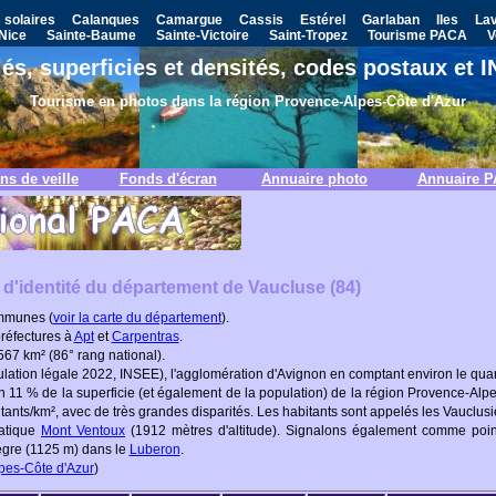
 solaires
Calanques
Camargue
Cassis
Estérel
Garlaban
Iles
La
Nice
Sainte-Baume
Sainte-Victoire
Saint-Tropez
Tourisme PACA
V
lés, superficies et densités, codes postaux et
Tourisme en photos dans la région Provence-Alpes-Côte d'Azur
ns de veille
Fonds d'écran
Annuaire photo
Annuaire 
 d'identité du département de Vaucluse (84)
mmunes (
voir la carte du département
).
préfectures à
Apt
et
Carpentras
.
67 km² (86° rang national).
lation légale 2022, INSEE), l'agglomération d'Avignon en comptant environ le quar
11 % de la superficie (et également de la population) de la région Provence-Alpe
ants/km², avec de très grandes disparités. Les habitants sont appelés les Vauclusi
matique
Mont Ventoux
(1912 mètres d'altitude). Signalons également comme point
Nègre (1125 m) dans le
Luberon
.
lpes-Côte d'Azur
)