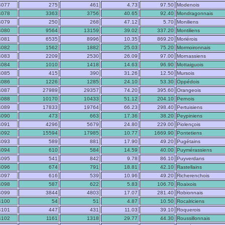
4077
275
461
4.73
97.50
Modenois
4078
3363
3756
40.65
92.40
Mondragonnais
4079
250
268
47.12
5.70
Moniliens
4080
9564
13159
39.02
337.20
Montiliens
4081
6535
8996
10.35
869.20
Moriérois
4082
1562
1882
25.03
75.20
Mormoironnais
4083
2209
2530
26.09
97.00
Mornassiens
4084
1010
1418
14.63
96.90
Mottaiguois
4085
415
390
31.26
12.50
Mursois
4086
1226
1285
24.10
53.30
Oppédois
4087
27989
29357
74.20
395.60
Orangeois
4088
10170
10433
51.12
204.10
Pernois
4089
17833
19764
66.23
298.40
Pertuisiens
4090
473
663
17.36
38.20
Peypiniens
4091
4296
5679
24.80
229.00
Piolençois
4092
15594
17985
10.77
1669.90
Pontetiens
4093
589
881
17.90
49.20
Pugétains
4094
610
584
14.59
40.00
Puymérassiens
4095
541
842
9.78
86.10
Puyverdans
4096
674
791
18.81
42.10
Rastellains
4097
616
539
10.96
49.20
Richerenchois
4098
587
622
5.83
106.70
Roaixois
4099
3844
4803
17.07
281.40
Robionnais
4100
54
51
4.87
10.50
Rocalriciens
4101
447
431
11.03
39.10
Roquerois
4102
1161
1318
29.77
44.30
Roussillonnais