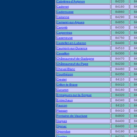
Cabrières-d'Avignon
84220
8
Cadenet
84160
8
Caderousse
84860
8
Cairanne
84290
8
Camaret-sur-Aigues
84850
8
Caromb
84330
8
Carpentras
84200
8
Caseneuve
84750
8
Castellet-en-Luberon
84400
8
Caumont-sur-Durance
84510
8
Cavaillon
84300
8
Châteauneuf-de-Gadagne
84470
8
Châteauneuf-du-Pape
84230
8
Cheval-Blanc
84460
8
Courthézon
84350
8
Crestet
84110
8
Crillon-le-Brave
84410
8
Cucuron
84160
8
Entraigues-sur-la-Sorgue
84320
8
Entrechaux
84340
8
Faucon
84110
8
Flassan
84410
8
Fontaine-de-Vaucluse
84800
8
Gargas
84400
8
Gignac
84400
8
Gigondas
84190
8
Gordes
84220
8