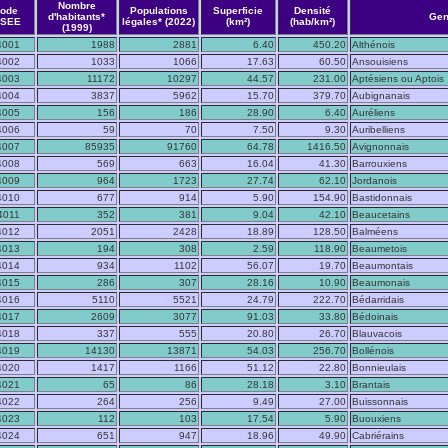
Nombre
ode
Populations
Superficie
Densité
d'habitants*
Gen
NSEE
légales* (2022)
(km²)
(hab/km²)
(1999)
4001
1988
2881
6.40
450.20
Althénois
4002
1033
1066
17.63
60.50
Ansouisiens
4003
11172
10297
44.57
231.00
Aptésiens ou Aptois
4004
3837
5962
15.70
379.70
Aubignanais
4005
156
186
28.90
6.40
Auréliens
4006
59
70
7.50
9.30
Auribelliens
4007
85935
91760
64.78
1416.50
Avignonnais
4008
569
663
16.04
41.30
Barrouxiens
4009
964
1723
27.74
62.10
Jordanois
4010
677
914
5.90
154.90
Bastidonnais
4011
352
381
9.04
42.10
Beaucetains
4012
2051
2428
18.89
128.50
Balméens
4013
194
308
2.59
118.90
Beaumetois
4014
934
1102
56.07
19.70
Beaumontais
4015
286
307
28.16
10.90
Beaumonais
4016
5110
5521
24.79
222.70
Bédarridais
4017
2609
3077
91.03
33.80
Bédoinais
4018
337
555
20.80
26.70
Blauvacois
4019
14130
13871
54.03
256.70
Bollénois
4020
1417
1166
51.12
22.80
Bonnieulais
4021
65
86
28.18
3.10
Brantais
4022
264
256
9.49
27.00
Buissonnais
4023
112
103
17.54
5.90
Buouxiens
4024
651
947
18.96
49.90
Cabriérains