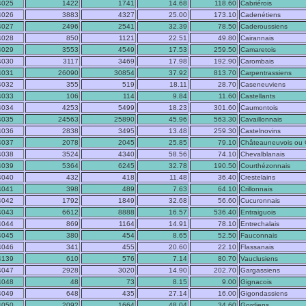
4025
1422
1741
14.68
118.60
Cabriérois
4026
3883
4327
25.00
173.10
Cadenétiens
4027
2496
2541
32.39
78.50
Caderoussiens
4028
850
1121
22.51
49.80
Cairannais
4029
3553
4549
17.53
259.50
Camaretois
4030
3117
3469
17.98
192.90
Carombais
4031
26090
30854
37.92
813.70
Carpentrassiens
4032
355
519
18.11
28.70
Caseneuviens
4033
106
114
9.84
11.60
Castellants
4034
4253
5499
18.23
301.60
Caumontois
4035
24563
25890
45.96
563.30
Cavaillonnais
4036
2838
3495
13.48
259.30
Castelnovins
4037
2078
2045
25.85
79.10
Châteauneuvois ou 
4038
3524
4340
58.56
74.10
Chevalblanais
4039
5364
6245
32.78
190.50
Courthézonnais
4040
432
418
11.48
36.40
Crestelains
4041
398
489
7.63
64.10
Crillonnais
4042
1792
1849
32.68
56.60
Cucuronnais
4043
6612
8888
16.57
536.40
Entraiguois
4044
869
1164
14.91
78.10
Entrechalais
4045
380
454
8.65
52.50
Fauconnais
4046
341
455
20.60
22.10
Flassanais
4139
610
576
7.14
80.70
Vauclusiens
4047
2928
3020
14.90
202.70
Gargassiens
4048
48
73
8.15
9.00
Gignacois
4049
648
435
27.14
16.00
Gigondassiens
4050
2092
1664
48.04
34.60
Gordiens