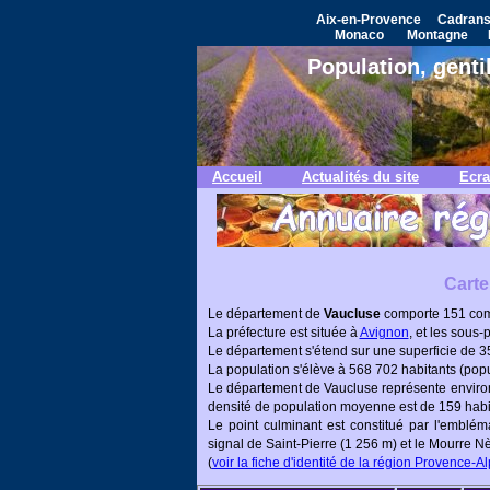
Aix-en-Provence
Cadrans
Monaco
Montagne
Population, genti
Accueil
Actualités du site
Ecra
Carte
Le département de
Vaucluse
comporte 151 co
La préfecture est située à
Avignon
, et les sous-
Le département s'étend sur une superficie de 35
La population s'élève à 568 702 habitants (popu
Le département de Vaucluse représente environ 
densité de population moyenne est de 159 habit
Le point culminant est constitué par l'emblé
signal de Saint-Pierre (1 256 m) et le Mourre 
(
voir la fiche d'identité de la région Provence-A