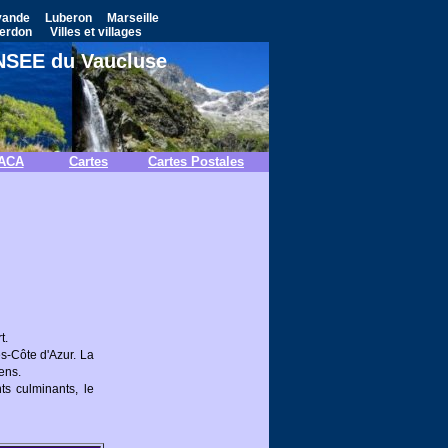
vande
Luberon
Marseille
erdon
Villes et villages
 INSEE du Vaucluse
PACA
Cartes
Cartes Postales
t.
s-Côte d'Azur. La
ens.
s culminants, le