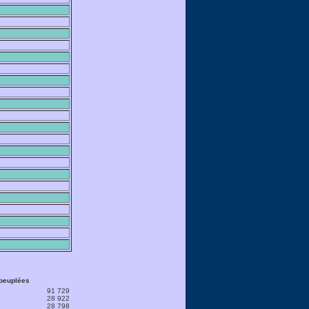
peuplées
91 729
28 922
28 798