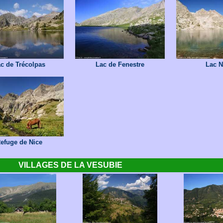
c de Trécolpas
Lac de Fenestre
Lac N
efuge de Nice
VILLAGES DE LA VESUBIE