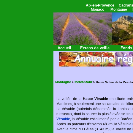
Aix-en-Provence
Cadrans
Monaco
Montagne
Accueil
Ecrans de veille
Fonds 
Montagne
Mercantour
>
>
Haute Vallée de la Vésub
La vallée de la
Haute Vésubie
est située ent
Maritimes, à seulement une soixantaine de kil
La Vésubie (autrefois dénommée la Lantosque
ruisseaux, dont la source la plus élevée se tro
Vésubie
, la Vésubie est alimenté par la Boréo
Après un parcours d'environ 48 km, la Vésubie
Avec la cime du Gélas (3143 m), la vallée de