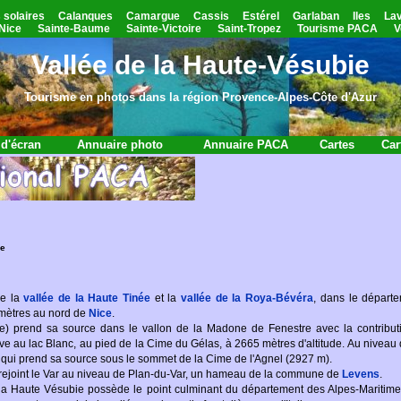
 solaires
Calanques
Camargue
Cassis
Estérel
Garlaban
Iles
La
Nice
Sainte-Baume
Sainte-Victoire
Saint-Tropez
Tourisme PACA
V
Vallée de la Haute-Vésubie
Tourisme en photos dans la région Provence-Alpes-Côte d'Azur
d'écran
Annuaire photo
Annuaire PACA
Cartes
Car
ie
re la
vallée de la Haute Tinée
et la
vallée de la Roya-Bévéra
, dans le départ
omètres au nord de
Nice
.
) prend sa source dans le vallon de la Madone de Fenestre avec la contributi
uve au lac Blanc, au pied de la Cime du Gélas, à 2665 mètres d'altitude. Au niveau
n qui prend sa source sous le sommet de la Cime de l'Agnel (2927 m).
 rejoint le Var au niveau de Plan-du-Var, un hameau de la commune de
Levens
.
 la Haute Vésubie possède le point culminant du département des Alpes-Mariti