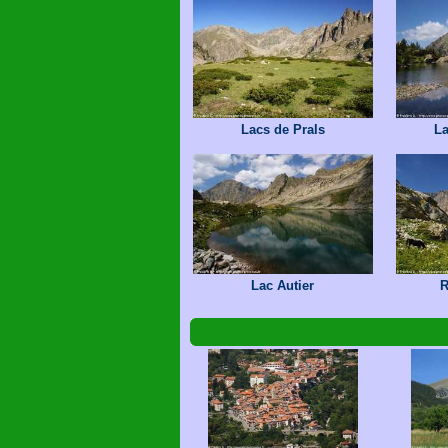
Lacs de Prals
La
Lac Autier
R