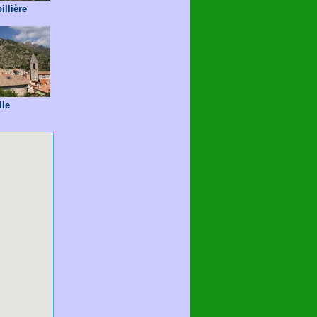
llière
lle