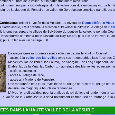
mment au nord de la vallée, sur la partie frontalière avec l'Italie.
 dont notamment par la Gordolasque, dont le vallon constitue un des joyaux de la 
elui de la Madone de Fenestre. Le vallon de Gordolasque constitue par ailleurs u
a Gordolasque
rejoint la vallée de la Vésubie au niveau de
Roquebillière-le-Vieux
a Gordolasque, il faut prendre la direction et traverser le pittoresque village de
Belv
e kilomètres sépare le village de Belvédère du bout de la vallée, le pont du Coun
, vous pourrez admirer la belle cascade du Ray. Un peu plus loin se trouvent le lac
ute) puis un lac avec un barrage EDF.
De magnifiques randonnées sont à effectuer depuis le Pont du Countet :
- accès à la
vallée des Merveilles
avec ses innombrables lacs (lacs des C
Merveilles, lac de l'huile, lac Fourca, lac Saorgine, lac Long Supérieur, lac
Diable, lac de la Muta, lac Carbon,...), au refuge des Merveilles, et aux peint
- accès au lac Autier,
- accès au refuge de Nice,
- accès à la Madone de Fenestre.
Une randonnée en 3 jours (avec étape au refuge de Nice et au refuge des Me
de faire une magnifique boucle de randonnée.
L'hiver, l'endroit est idéal pour la pratique du ski de fond et randonnées à raq
s, la vallée de la Gordolasque a servi notamment comme lieu de tournage à la 
ES DANS LA HAUTE VALLEE DE LA VESUBIE