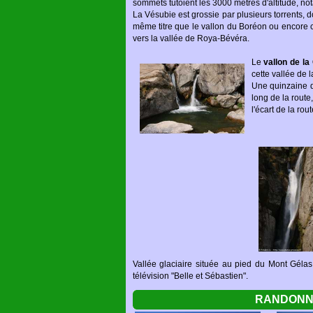
sommets tutoient les 3000 mètres d'altitude, nota
La Vésubie est grossie par plusieurs torrents,
même titre que le vallon du Boréon ou encore c
vers la vallée de Roya-Bévéra.
Le
vallon de l
cette vallée de l
Une quinzaine d
long de la route
l'écart de la ro
Vallée glaciaire située au pied du Mont Géla
télévision "Belle et Sébastien".
RANDONNE