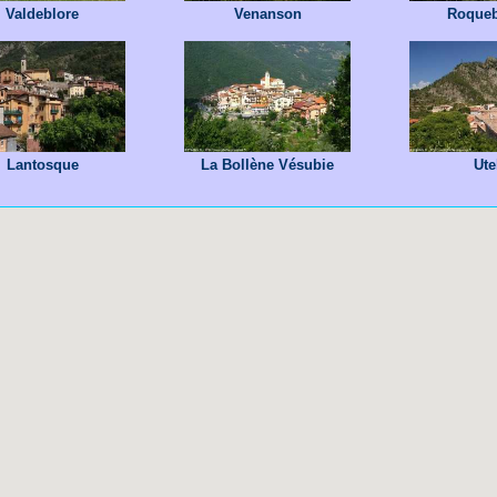
Valdeblore
Venanson
Roquebi
Lantosque
La Bollène Vésubie
Ute