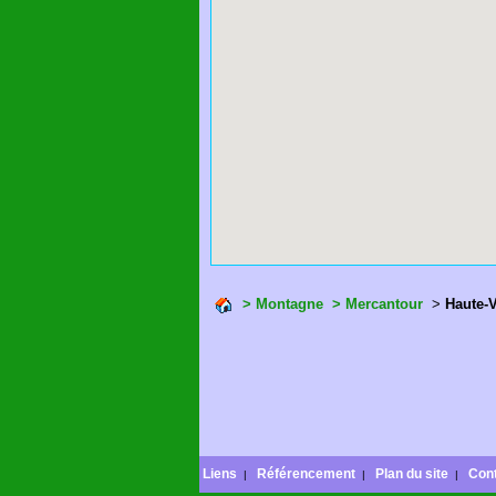
> Montagne
> Mercantour
>
Haute-
Liens
Référencement
Plan du site
Con
|
|
|