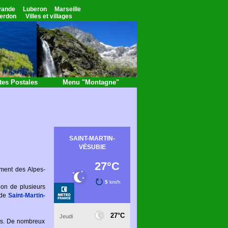
vande
Luberon
Marseille
erdon
Villes et villages
tes Postales
Menu "Montagne"
ement des Alpes-
on de plusieurs
 de
Saint-Martin-
mes. De nombreux