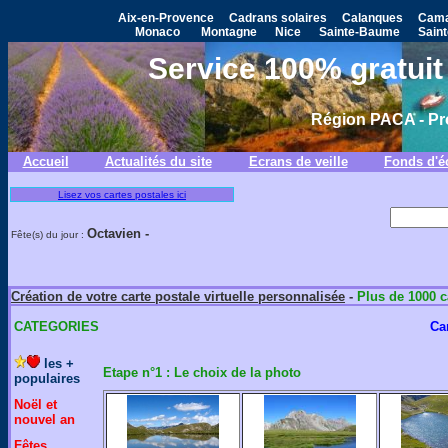
Aix-en-Provence
Cadrans solaires
Calanques
Cama
Monaco
Montagne
Nice
Sainte-Baume
Saint
Service 100% gratuit 
Région PACA - Pr
Accueil
Actualités du site
Ecrans de veille
Fonds d'é
Lisez vos cartes postales ici
Octavien -
Fête(s) du jour :
Création de votre carte postale virtuelle personnalisée
-
Plus de 1000 c
CATEGORIES
Ca
les +
Etape n°1 : Le choix de la photo
populaires
Noël et
nouvel an
Fêtes