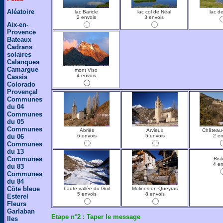
Aléatoire
lac Baricle
lac col de Néal
lac d
2 envois
3 envois
Aix-en-
Provence
Bateaux
Cadrans
solaires
Calanques
Camargue
mont Viso
4 envois
Cassis
Colorado
Provençal
Communes
du 04
Communes
du 05
Communes
Abriès
Arvieux
Château
du 06
6 envois
5 envois
2 en
Communes
du 13
Communes
Rist
4 en
du 83
Communes
du 84
Côte bleue
haute vallée du Guil
Molines-en-Queyras
5 envois
8 envois
Esterel
Fleurs
Garlaban
Etape n°2 : Taper le message
Iles