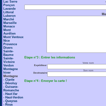
Lac Serre
Ponçon
Lavande
Littoral
Me
Luberon
Marché
Marseille
Monaco
Mont
Aurélien
Mont Ventoux
Nice
Provence
Divers
Sainte-
Baume
Etape n°3 : Entrer les informations
Sainte-
Victoire
Votre nom
Verdon
Expéditeur
Montagne
Son nom
hiver
Destinataire
Montagne
- Clarée
Etape n°4 : Envoyer la carte !
- Dévoluy
- Guisane-
Romanche
- Haut-Var
- Haut-Verdon
- Queyras
- Roya