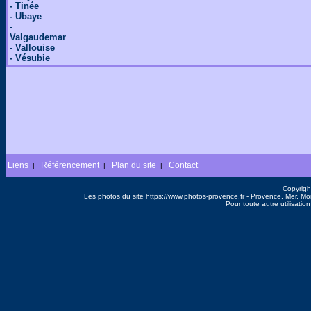
- Tinée
- Ubaye
-
Valgaudemar
- Vallouise
- Vésubie
Liens
Référencement
Plan du site
Contact
|
|
|
Copyrigh
Les photos du site https://www.photos-provence.fr - Provence, Mer, M
Pour toute autre utilisati