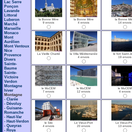
Lac Serre
Ponçon
Lavande
Littoral
Luberon
la Bonne Mère
la Bonne Mère
la Bonne Mè
9 envois
4 envois
14 envois
Marché
Marseille
Monaco
Mont
Aurélien
Mont Ventoux
Nice
La Vieille Charité
la Villa Méditerranée
le fort Saint-
Provence
4 envois
19 envois
Divers
Sainte-
Baume
Sainte-
Victoire
Verdon
Montagne
le MuCEM
le MuCEM
le MuCEM
hiver
7 envois
12 envois
4 envois
Montagne
- Clarée
- Dévoluy
- Guisane-
Romanche
- Haut-Var
- Haut-Verdon
le Silo
Le Vieux-Port
Le Vieux-Po
- Queyras
4 envois
20 envois
13 envois
- Roya