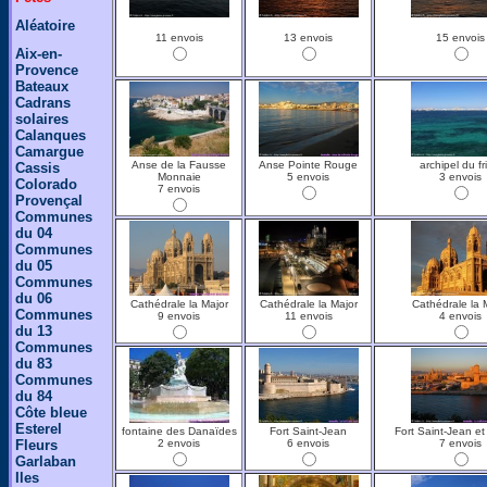
Aléatoire
11 envois
13 envois
15 envois
Aix-en-
Provence
Bateaux
Cadrans
solaires
Calanques
Camargue
Anse de la Fausse
Anse Pointe Rouge
archipel du fr
Cassis
Monnaie
5 envois
3 envois
Colorado
7 envois
Provençal
Communes
du 04
Communes
du 05
Communes
du 06
Cathédrale la Major
Cathédrale la Major
Cathédrale la 
Communes
9 envois
11 envois
4 envois
du 13
Communes
du 83
Communes
du 84
Côte bleue
Esterel
fontaine des Danaïdes
Fort Saint-Jean
Fort Saint-Jean et
Fleurs
2 envois
6 envois
7 envois
Garlaban
Iles