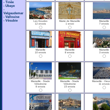
- Tinée
- Ubaye
-
Valgaudemar
- Vallouise
- Vésubie
Les Goudes
Mairie de Marseille
Marseille
12 envois
1 envoi
7 envois
Marseille
Marseille
Marseille
10 envois
8 envois
3 envois
Marseille - Stade
Marseille - Stade
Marseille - Vieu
Vélodrome
Vélodrome
11 envois
8 envois
15 envois