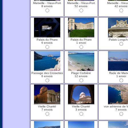
Marseille - Vieux-Port
Marseille - Vieux-Port
Marseille - Vieu
8 envois
52 envois
42 envois
Palais du Pharo
Palais du Pharo
Palais Longc
6 envois
1 envoi
Passage des Croisettes
Plage Corbière
Rade de Marse
6 envois
12 envois
1 envoi
Vieille Charité
Vieille Charité
vue aérienne de M
7 envois
3 envois
7 envois