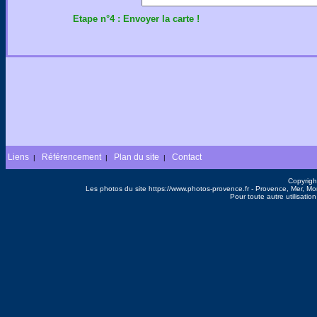
Etape n°4 : Envoyer la carte !
Liens
Référencement
Plan du site
Contact
|
|
|
Copyrigh
Les photos du site https://www.photos-provence.fr - Provence, Mer, M
Pour toute autre utilisati