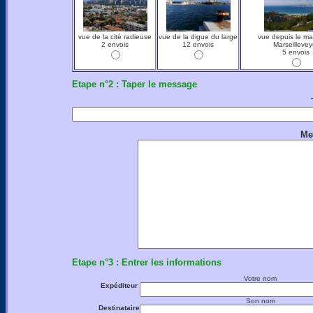
vue de la cité radieuse
vue de la digue du large
vue depuis le ma
2 envois
12 envois
Marseillevey
5 envois
Etape n°2 : Taper le message
Me
Etape n°3 : Entrer les informations
Votre nom
Expéditeur
Son nom
Destinataire