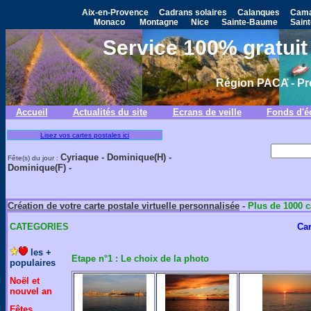
Aix-en-Provence
Cadrans solaires
Calanques
Cama
Monaco
Montagne
Nice
Sainte-Baume
Saint
Service 100% gratuit 
Région PACA - Pr
Accueil
Actualités du site
Ecrans de veille
Fonds d'é
Lisez vos cartes postales ici
Cyriaque -
Dominique(H) -
Fête(s) du jour :
Dominique(F) -
Création de votre carte postale virtuelle personnalisée
-
Plus de 1000 c
CATEGORIES
Car
les +
Etape n°1 : Le choix de la photo
populaires
Noël et
nouvel an
Fêtes