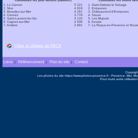
Communes les plus denses (hab/km²)
Communes les moins dens
1. Le Cannet
5 221
1. Saint-Dalmas le Selvage
2. Nice
4 919
2. Entraunes
3. Beaulieu-sur-Mer
4 261
3. Châteauneuf-d'Entraunes
4. Cannes
3 778
4. Sauze
5. Saint-Laurent-du-Var
3 133
5. Les Mujouls
6. Cagnes-sur-Mer
2 936
6. Auvare
7. Antibes
2 891
7. La Roque-en-Provence et Rour
Villes et villages de PACA
Liens
Référencement
Plan du site
Contact
|
|
|
Copyrigh
Les photos du site https://www.photos-provence.fr - Provence, Mer, M
Pour toute autre utilisati