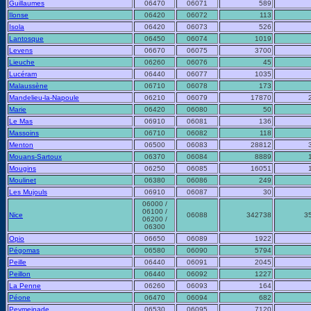
Guillaumes
06470
06071
589
Ilonse
06420
06072
113
Isola
06420
06073
526
Lantosque
06450
06074
1019
Levens
06670
06075
3700
Lieuche
06260
06076
45
Lucéram
06440
06077
1035
Malaussène
06710
06078
173
Mandelieu-la-Napoule
06210
06079
17870
Marie
06420
06080
50
Le Mas
06910
06081
136
Massoins
06710
06082
118
Menton
06500
06083
28812
Mouans-Sartoux
06370
06084
8889
Mougins
06250
06085
16051
Moulinet
06380
06086
249
Les Mujouls
06910
06087
30
06000 /
06100 /
Nice
06088
342738
3
06200 /
06300
Opio
06650
06089
1922
Pégomas
06580
06090
5794
Peille
06440
06091
2045
Peillon
06440
06092
1227
La Penne
06260
06093
164
Péone
06470
06094
682
Peymeinade
06530
06095
7120