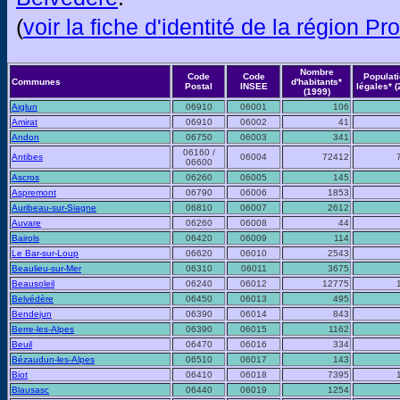
(
voir la fiche d'identité de la région 
Nombre
Code
Code
Populat
Communes
d'habitants*
Postal
INSEE
légales* (
(1999)
Aiglun
06910
06001
106
Amirat
06910
06002
41
Andon
06750
06003
341
06160 /
Antibes
06004
72412
06600
Ascros
06260
06005
145
Aspremont
06790
06006
1853
Auribeau-sur-Siagne
06810
06007
2612
Auvare
06260
06008
44
Bairols
06420
06009
114
Le Bar-sur-Loup
06620
06010
2543
Beaulieu-sur-Mer
06310
06011
3675
Beausoleil
06240
06012
12775
Belvédère
06450
06013
495
Bendejun
06390
06014
843
Berre-les-Alpes
06390
06015
1162
Beuil
06470
06016
334
Bézaudun-les-Alpes
06510
06017
143
Biot
06410
06018
7395
Blausasc
06440
06019
1254