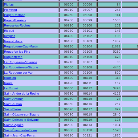
Pierlas
06260
06096
84
Pierrefeu
06910
06097
243
Puget-Rostang
06260
06098
114
Puget-Théniers
06260
06099
1533
Revest-les-Roches
06830
06100
162
Rigaud
06260
06101
146
Rimplas
06420
06102
108
Roquebillière
06450
06103
1467
Roquebrune-Cap-Martin
06190
06104
11692
Roquefort-les-Pins
06330
06105
5239
Roquesteron
06910
06106
478
La Roque-en-Provence
06910
06107
65
La Roquette-sur-Siagne
06550
06108
4445
La Roquette-sur-Var
06670
06109
820
Roubion
06420
06110
113
Roure
06420
06111
167
Le Rouret
06650
06112
3428
Saint-André-de-la-Roche
06730
06114
4122
Saint-Antonin
06260
06115
78
Saint-Auban
06850
06116
267
Saint-Blaise
06670
06117
892
Saint-Cézaire-sur-Siagne
06530
06118
2840
Saint-Dalmas-le-Selvage
06660
06119
123
Sainte-Agnès
06500
06113
1094
Saint-Étienne-de-Tinée
06660
06120
1528
Saint-Jean-Cap-Ferrat
06230
06121
1895