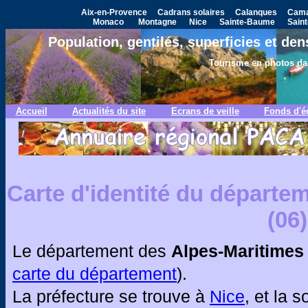
Aix-en-Provence
Cadrans solaires
Calanques
Cama
Monaco
Montagne
Nice
Sainte-Baume
Saint
Population, gentilés, superficies et de
Tourisme en photos dan
Accueil
Actualités du site
Ecrans de veille
Fonds d'é
Carte d'identité du départe
(06)
Le département des
Alpes-Maritimes
carte du département
).
La préfecture se trouve à
Nice
, et la 