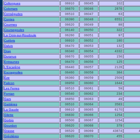
Collongues
06910
06045
102
Colomars
06670
06046
2876
Conségudes
06510
06047
63
Contes
06390
06048
6551
Courmes
06620
06049
88
Coursegoules
06140
06050
322
La Croix-sur-Roudoule
06260
06051
97
Cuébris
06910
06052
180
Daluis
06470
06053
132
Drap
06340
06054
4332
Duranus
06670
06055
156
Entraunes
06470
06056
125
L'Escarène
06440
06057
2128
Escragnolles
06460
06058
384
Èze
06360
06059
2509
Falicon
06950
06060
1644
Les Ferres
06510
06061
59
Fontan
06540
06062
234
Gars
06850
06063
49
Gattières
06510
06064
3583
La Gaude
06610
06065
6170
Gilette
06830
06066
1254
Gorbio
06500
06067
1154
Gourdon
06620
06068
379
Grasse
06520
06069
43874
Gréolières
06620
06070
455