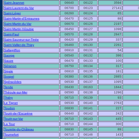
Saint-Jeannet
06640
06122
3594
Saint-Laurent-du-Var
06700
06123
27141
Saint-Léger
06260
06124
65
Saint-Martin-d'Entraunes
06470
06125
88
Saint-Martin-du-Var
06670
06126
2197
Saint-Martin-Vésubie
06450
06127
1098
Saint-Paul
06570
06128
2847
Saint-Sauveur-sur-Tinée
06420
06129
337
Saint-Vallier-de-Thiey
06460
06130
2261
Sallagriffon
06910
06131
54
Saorge
06540
06132
396
Sauze
06470
06133
100
Séranon
06750
06134
317
Sigale
06910
06135
181
Sospel
06380
06136
2885
Spéracèdes
06530
06137
1095
Tende
06430
06163
1844
Théoule-sur-Mer
06590
06138
1296
Thiéry
06710
06139
93
Le Tignet
06530
06140
2763
Toudon
06830
06141
227
Touët-de-l'Escarène
06440
06142
242
Touët-sur-Var
06710
06143
445
La Tour
06710
06144
300
Tourette-du-Château
06830
06145
89
Tournefort
06710
06146
143