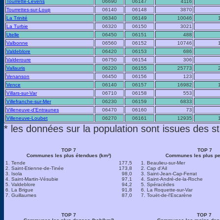
Tourrette-Levens
06690
06147
4116
Tourrettes-sur-Loup
06140
06148
3870
La Trinité
06340
06149
10046
La Turbie
06320
06150
3021
Utelle
06450
06151
488
Valbonne
06560
06152
10746
Valdeblore
06420
06153
686
Valderoure
06750
06154
306
Vallauris
06220
06155
25773
Venanson
06450
06156
123
Vence
06140
06157
16982
Villars-sur-Var
06710
06158
553
Villefranche-sur-Mer
06230
06159
6833
Villeneuve-d'Entraunes
06470
06160
73
Villeneuve-Loubet
06270
06161
12935
* les données sur la population sont issues des sta
TOP 7
TOP 7
Communes les plus étendues (km²)
Communes les plus pet
1. Tende
177,5
1. Beaulieu-sur-Mer
2. Saint-Etienne-de-Tinée
173,8
2. Cap d'Ail
3. Isola
98,0
3. Saint-Jean-Cap-Ferrat
4. Saint-Martin-Vésubie
97,1
4. Saint-André-de-la-Roche
5. Valdeblore
94,2
5. Spéracèdes
6. La Brigue
91,8
6. La Roquette-sur-Var
7. Guillaumes
87,0
7. Touët-de-l'Escarène
TOP 7
TOP 7