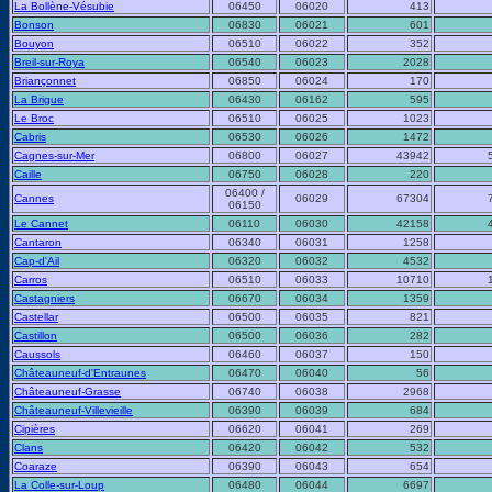
La Bollène-Vésubie
06450
06020
413
Bonson
06830
06021
601
Bouyon
06510
06022
352
Breil-sur-Roya
06540
06023
2028
Briançonnet
06850
06024
170
La Brigue
06430
06162
595
Le Broc
06510
06025
1023
Cabris
06530
06026
1472
Cagnes-sur-Mer
06800
06027
43942
Caille
06750
06028
220
06400 /
Cannes
06029
67304
06150
Le Cannet
06110
06030
42158
Cantaron
06340
06031
1258
Cap-d'Ail
06320
06032
4532
Carros
06510
06033
10710
Castagniers
06670
06034
1359
Castellar
06500
06035
821
Castillon
06500
06036
282
Caussols
06460
06037
150
Châteauneuf-d'Entraunes
06470
06040
56
Châteauneuf-Grasse
06740
06038
2968
Châteauneuf-Villevieille
06390
06039
684
Cipières
06620
06041
269
Clans
06420
06042
532
Coaraze
06390
06043
654
La Colle-sur-Loup
06480
06044
6697