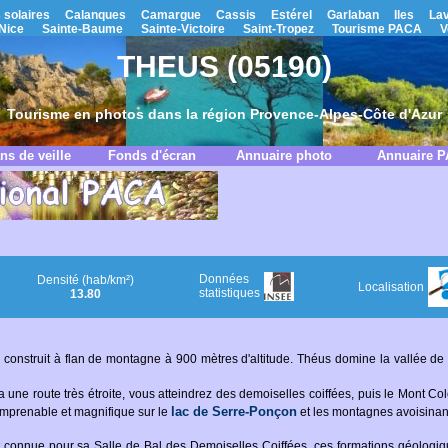
 solaires
Calanques
Camargue
Cassis
Estérel
Garlaban
Iles
La
Nice
Sainte-Baume
Sainte-Victoire
Saint-Tropez
Tourisme PACA
V
THEUS (05190)
Tourisme en photos dans la région Provence-Alpes-Côte d'Azur
ns de veille
Fonds d'écran
Annuaire photo
Annuaire 
Données
Densité (hab/km²)
Localisation
statistiques
13.80
 construit à flan de montagne à 900 mètres d'altitude. Théus domine la vallée de 
 une route très étroite, vous atteindrez des demoiselles coiffées, puis le Mont C
lac de Serre-Ponçon
mprenable et magnifique sur le
et les montagnes avoisinan
connue pour sa Salle de Bal des Demoiselles Coiffées, ces formations géologiqu