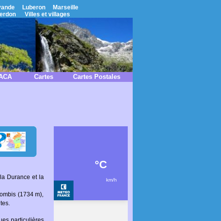
vande
Luberon
Marseille
erdon
Villes et villages
PACA
Cartes
Cartes Postales
la Durance et la
olombis (1734 m),
tes.
es particulières