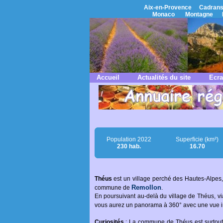
Aix-en-Provence
Cadrans
Monaco
Montagne
Accueil
Actualités du site
Ecra
Population 2022
Superficie (km²)
230 hab.
16.70
Théus
est un village perché des Hautes-Alpes,
Remollon
commune de
.
En poursuivant au-delà du village de Théus, via
vous aurez un panorama à 360° avec une vue i
Curiosités
: La commune de Théus est surtout 