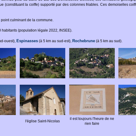
que (constituant la coiffe) supporté par des colonnes friables. Ces demoiselles coif
e point culminant de la commune.
abitants (population légale 2022, INSEE).
Espinasses
Rochebrune
ud-ouest),
(à 5 km au sud-est),
(à 5 km au sud).
il est toujours l'heure de ne
l'église Saint-Nicolas
rien faire