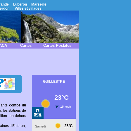
vande
Luberon
Marseille
erdon
Villes et villages
PACA
Cartes
Cartes Postales
nnante
combe du
 les stations de
tion : en dehors
ntaines d'Embrun,