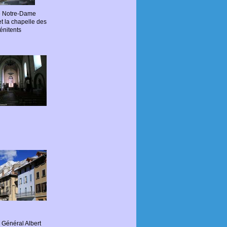
se Notre-Dame
et la chapelle des
énitents
 Général Albert