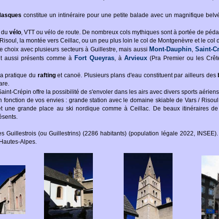
Masques
constitue un intinéraire pour une petite balade avec un magnifique bel
e du
vélo
, VTT ou vélo de route. De nombreux cols mythiques sont à portée de pédal
 Risoul, la montée vers Ceillac, ou un peu plus loin le col de Montgenèvre et le col 
Mont-Dauphin
Saint-C
 choix avec plusieurs secteurs à Guillestre, mais aussi
,
Fort Queyras
Arvieux
t aussi présents comme à
, à
(Pra Premier ou les Crê
la pratique du
rafting
et canoë. Plusieurs plans d'eau constituent par ailleurs des
are.
t-Crépin offre la possibilité de s'envoler dans les airs avec divers sports aériens
 en fonction de vos envies : grande station avec le domaine skiable de Vars / Risoul
n et une grande place au ski nordique comme à Ceillac. De beaux itinéraires 
ésents.
s Guillestrois (ou Guillestrins) (2286 habitants) (population légale 2022, INSEE). I
Hautes-Alpes.