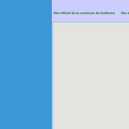
Site officiel de la commune de Guillestre
Site 
|