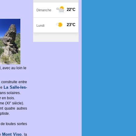
 avec au loin le
 construite entre
La Salle-les-
 de
ans solaires.
r en bois.
e (XI° siècle).
nt quatre autres
ptiste.
 de toutes sortes
Mont Viso
le
, la