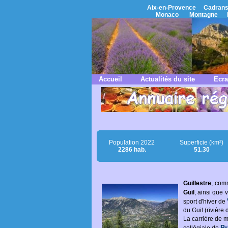
Aix-en-Provence
Cadrans
Monaco
Montagne
Accueil
Actualités du site
Ecra
Population 2022
Superficie (km²)
2286 hab.
51.30
Guillestre
, com
Guil
, ainsi que
sport d'hiver de
du Guil (rivière 
La carrière de m
Br