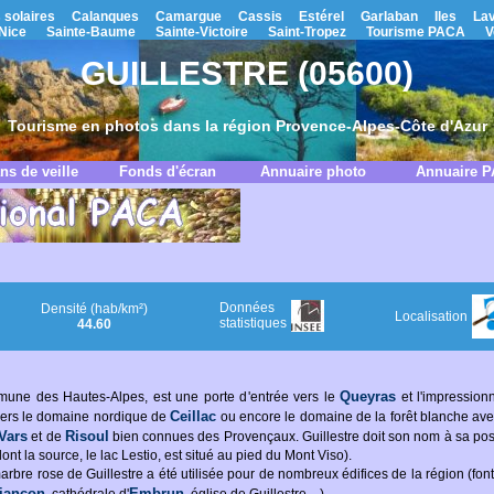
 solaires
Calanques
Camargue
Cassis
Estérel
Garlaban
Iles
La
Nice
Sainte-Baume
Sainte-Victoire
Saint-Tropez
Tourisme PACA
V
GUILLESTRE (05600)
Tourisme en photos dans la région Provence-Alpes-Côte d'Azur
ns de veille
Fonds d'écran
Annuaire photo
Annuaire 
Données
Densité (hab/km²)
Localisation
statistiques
44.60
Queyras
mune des Hautes-Alpes, est une porte d'entrée vers le
et l'impressio
Ceillac
 vers le domaine nordique de
ou encore le domaine de la forêt blanche avec
Vars
Risoul
et de
bien connues des Provençaux. Guillestre doit son nom à sa posi
dont la source, le lac Lestio, est situé au pied du Mont Viso).
arbre rose de Guillestre a été utilisée pour de nombreux édifices de la région (fo
iançon
Embrun