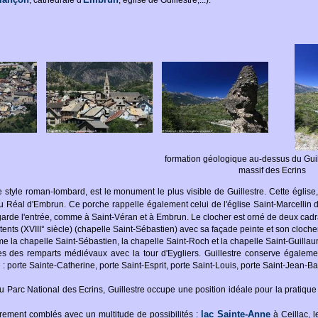
, cathédrale d'
, église de Guillestre,...).
formation géologique au-dessus du Guil,
massif des Ecrins
 style roman-lombard, est le monument le plus visible de Guillestre. Cette église,
u Réal d'Embrun. Ce porche rappelle également celui de l'église Saint-Marcellin
garde l'entrée, comme à Saint-Véran et à Embrun. Le clocher est orné de deux cadr
itents (XVIII° siècle) (chapelle Saint-Sébastien) avec sa façade peinte et son cloche
 la chapelle Saint-Sébastien, la chapelle Saint-Roch et la chapelle Saint-Guillaum
s des remparts médiévaux avec la tour d'Eygliers. Guillestre conserve égaleme
 : porte Sainte-Catherine, porte Saint-Esprit, porte Saint-Louis, porte Saint-Jean-Ba
u Parc National des Ecrins, Guillestre occupe une position idéale pour la pratique
lac Sainte-Anne
èrement comblés avec un multitude de possibilités :
à Ceillac, 