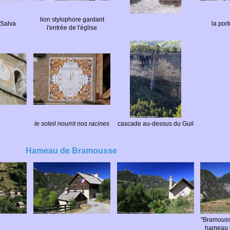
lion stylophore gardant
 Salva
la por
l'entrée de l'église
le soleil nourrit nos racines
cascade au-dessus du Guil
Hameau de Bramousse
"Bramousse
hameau 