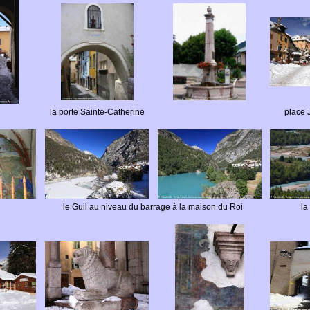
la porte Sainte-Catherine
place 
le Guil au niveau du barrage à la maison du Roi
la