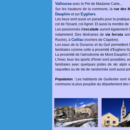
Vallouise
avec le Pré de Madame Carle,...
Sur les hauteurs de la commune, la
rue des 
Dauphin
Eygliers
et sur
.
Les lieux sont aussi un paradis pour la pratiqu
col de l'Izoard, col Agnel. Et aussi la montée de
Les passionnés d'
escalade
auront également le
notamment. Des itinéraires de
via ferrata
son
Ceillac
Roche), à
(rochers de Clapière).
Les eaux de la Durance et du Guil permettent 
familiales comme celle à proximité d'Eygliers-G
La proximité de l'aérodrome de Mont-Dauphin Sain
L'hiver, tous les sports d'hiver sont possibles,
familiales avec quelques pistes de ski alpi
raquettes ou de ski de randonnée sont aussi pr
Population
: Les habitants de Guillestre sont le
commune la plus peuplée du département des 