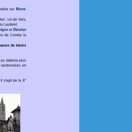
Mont-
védère sur
es : col de Vars,
du Lautaret.
répin
Réotier
et
tes de Combe la
bases de loisirs
.
 ou stations plus
de randonnées en
l s'agit de la 8°