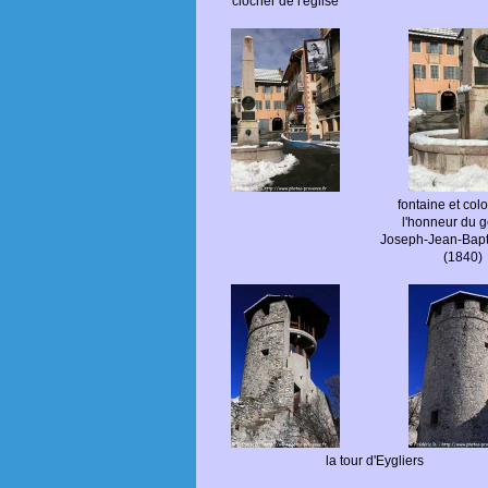
clocher de l'église
fontaine et col
l'honneur du g
Joseph-Jean-Bapti
(1840)
la tour d'Eygliers