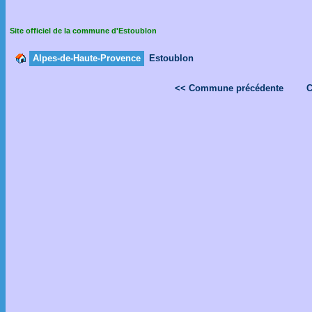
Site officiel de la commune d'Estoublon
Alpes-de-Haute-Provence
Estoublon
<< Commune précédente
C