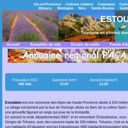
Aix-en-Provence
Cadrans solaires
Calanques
Cama
Monaco
Montagne
Nice
Sainte-Baume
Saint
ESTOU
Tourisme en photos dan
Accueil
Actualités du site
Ecrans de veille
Fonds d'é
Population 2022
Superficie (km²)
Densité (hab/km²)
480 hab.
33.85
14.20
Estoublon
est une commune des Alpes-de-Haute-Provence située à 520 mètres d'a
Le village est dominé par la tour de l'horloge située au flanc de la colline Sain
une girouette figurant un ange qui joue de la trompette.
En suivant la route départementale D667 et en remontant l'Estoublaïsse, vous
Gorges de Trévans, avec des canyons hauts de 200 mètres. Trévans, c'est un te
Les habitants d'Estoublon sont les Estoublonais (480 habitants)(population lég