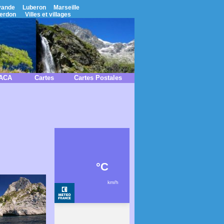
vande
Luberon
Marseille
erdon
Villes et villages
PACA
Cartes
Cartes Postales