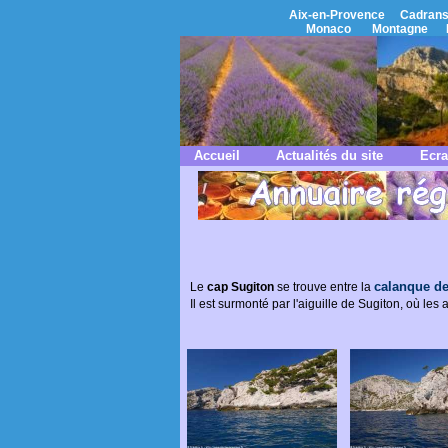
Aix-en-Provence
Cadrans
Monaco
Montagne
Accueil
Actualités du site
Ecra
calanque de
Le
cap Sugiton
se trouve entre la
Il est surmonté par l'aiguille de Sugiton, où le