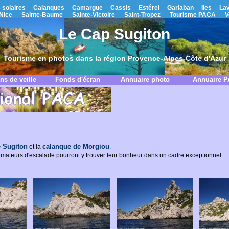
 solaires
Calanques
Camargue
Cassis
Estérel
Garlaban
Iles
La
Nice
Sainte-Baume
Sainte-Victoire
Saint-Tropez
Tourisme PACA
V
Le Cap Sugiton
Tourisme en photos dans la région Provence-Alpes-Côte d'Azur
ns de veille
Fonds d'écran
Annuaire photo
Annuaire 
 Sugiton
calanque de Morgiou
et la
.
s amateurs d'escalade pourront y trouver leur bonheur dans un cadre exceptionnel.