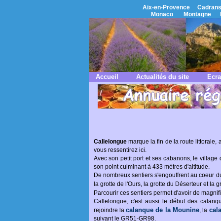
Aix-en-Provence
Cadrans
Monaco
Montagne
Accueil
Actualités du site
Ecra
Callelongue
marque la fin de la route littorale, 
vous ressentirez ici.
Avec son petit port et ses cabanons, le villag
son point culminant à 433 mètres d'altitude.
De nombreux sentiers s'engouffrent au coeur du
la grotte de l'Ours, la grotte du Déserteur et la 
Parcourir ces sentiers permet d'avoir de magnif
Callelongue, c'est aussi le début des calanq
calanque de la Mounine
cal
rejoindre la
, la
suivant le GR51-GR98.