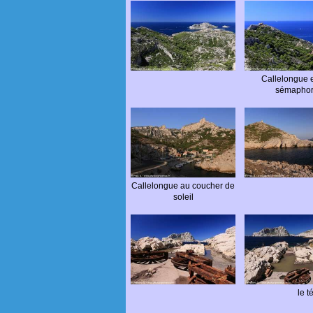
Callelongue e
sémapho
Callelongue au coucher de
soleil
le 