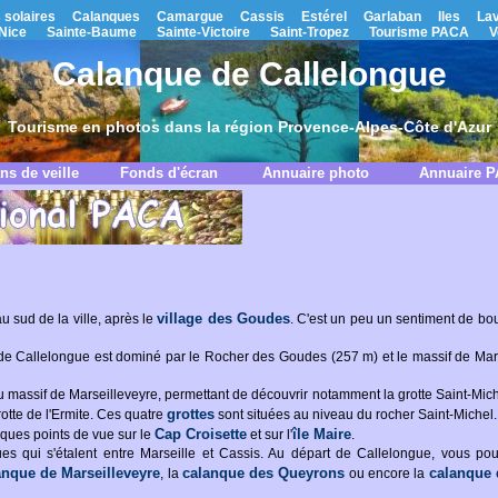
 solaires
Calanques
Camargue
Cassis
Estérel
Garlaban
Iles
La
Nice
Sainte-Baume
Sainte-Victoire
Saint-Tropez
Tourisme PACA
V
Calanque de Callelongue
Tourisme en photos dans la région Provence-Alpes-Côte d'Azur
ns de veille
Fonds d'écran
Annuaire photo
Annuaire 
village des Goudes
au sud de la ville, après le
. C'est un peu un sentiment de b
e de Callelongue est dominé par le Rocher des Goudes (257 m) et le massif de Mar
 massif de Marseilleveyre, permettant de découvrir notamment la grotte Saint-Mic
grottes
grotte de l'Ermite. Ces quatre
sont situées au niveau du rocher Saint-Michel.
Cap Croisette
île Maire
iques points de vue sur le
et sur l'
.
ues qui s'étalent entre Marseille et Cassis. Au départ de Callelongue, vous p
anque de Marseilleveyre
calanque des Queyrons
calanque 
, la
ou encore la