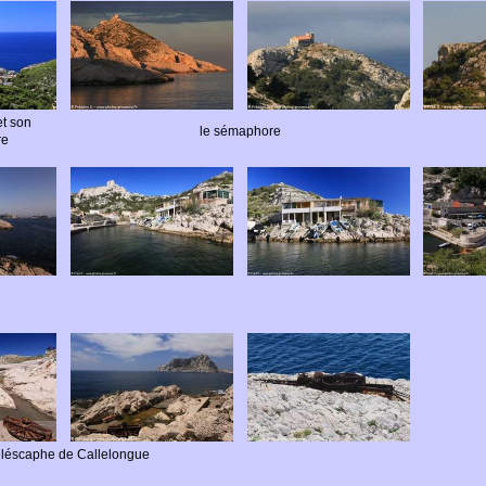
t son
le sémaphore
re
téléscaphe de Callelongue