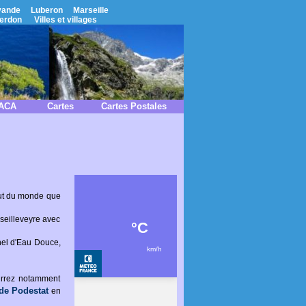
vande
Luberon
Marseille
erdon
Villes et villages
PACA
Cartes
Cartes Postales
out du monde que
seilleveyre avec
hel d'Eau Douce,
ourrez notamment
de Podestat
en