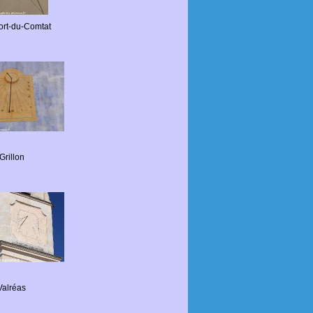
rt-du-Comtat
Grillon
Valréas