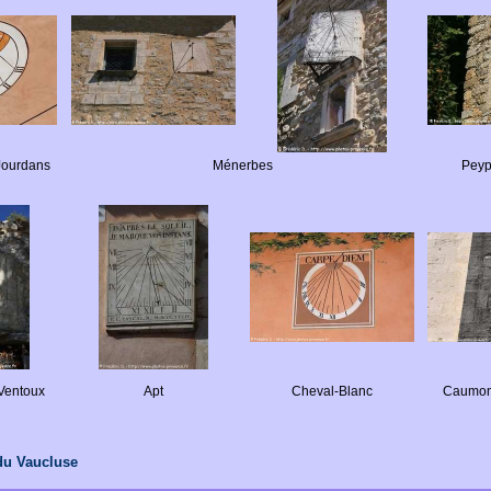
Jourdans
Ménerbes
Peyp
 Ventoux
Apt
Cheval-Blanc
Caumon
du Vaucluse