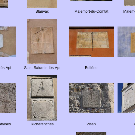
Blauvac
Malemort-du-Comtat
Malemo
lès-Apt
Saint-Saturnin-lès-Apt
Bollène
ntaines
Richerenches
Visan