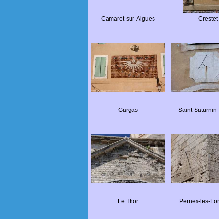
Camaret-sur-Aigues
Crestet
Gargas
Saint-Saturnin-
Le Thor
Pernes-les-Fo