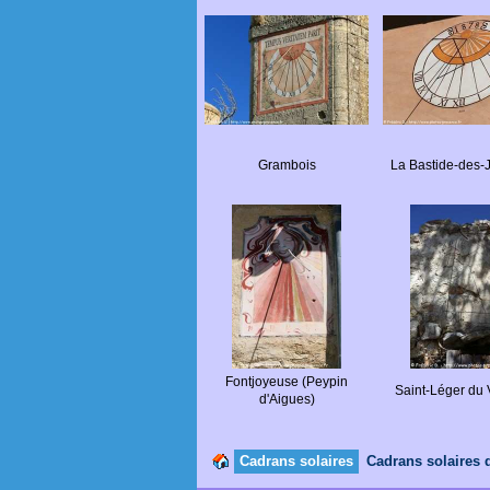
Grambois
La Bastide-des-
Fontjoyeuse (Peypin
Saint-Léger du
d'Aigues)
Cadrans solaires
Cadrans solaires 