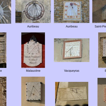
Auribeau
Auribeau
Saint-Pi
ne
Malaucène
Vacqueyras