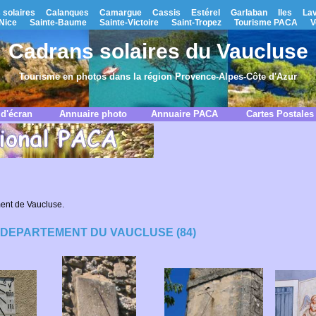
 solaires
Calanques
Camargue
Cassis
Estérel
Garlaban
Iles
La
Nice
Sainte-Baume
Sainte-Victoire
Saint-Tropez
Tourisme PACA
V
Cadrans solaires du Vaucluse
Tourisme en photos dans la région Provence-Alpes-Côte d'Azur
d'écran
Annuaire photo
Annuaire PACA
Cartes Postales
ent de Vaucluse.
DEPARTEMENT DU VAUCLUSE (84)