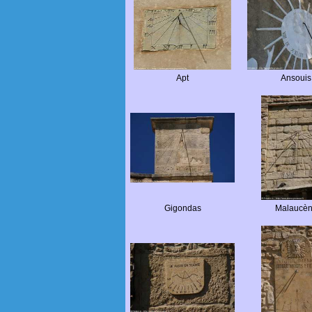
Apt
Ansouis
Gigondas
Malaucè