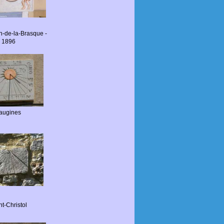
n-de-la-Brasque -
1896
augines
nt-Christol