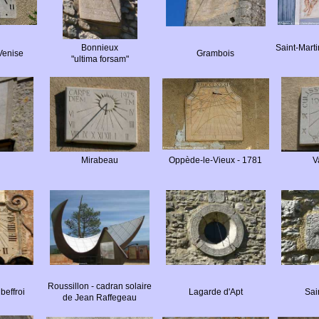
Bonnieux
Saint-Marti
enise
Grambois
"ultima forsam"
l
Mirabeau
Oppède-le-Vieux - 1781
V
Roussillon - cadran solaire
beffroi
Lagarde d'Apt
Sai
de Jean Raffegeau