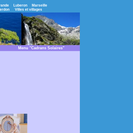
vande
Luberon
Marseille
erdon
Villes et villages
Menu "Cadrans Solaires"