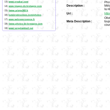
13)
www.creabar.com
Phot
Description :
Méla
14)
www.images-de-bretagne.com
la r
15)
/www.ariege360.fr
Url :
http
16)
lumieredescimes.com/photos
Oliv
17)
www.weloveprovence.fr
Meta Description :
touj
18)
/www.photos-de-bretagne.com
cous
19)
www.sergelambert.net