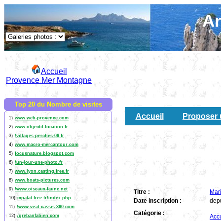
An
Accueil
Provence Mer Montagne
Top 20 du Nombre de visites
Accueil
Proposer 
1)
www.web-provence.com
2)
www.objectif-location.fr
3)
/villages-perches-06.fr
4)
www.macro-mercantour.com
5)
focusnature.blogspot.com
6)
/un-jour-une-photo.fr
7)
www.lyon.casting.free.fr
8)
www.boats-pictures.com
9)
/www.oiseaux-faune.net
Titre :
Mar
10)
mpatat.free.fr/index.php
Date inscription :
dep
11)
/www.visit-cassis-360.com
Catégorie :
12)
/grebanfabien.com
Accu