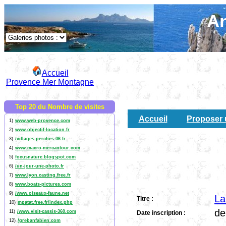
An
Accueil
Provence Mer Montagne
Top 20 du Nombre de visites
Accueil
Proposer 
1)
www.web-provence.com
2)
www.objectif-location.fr
3)
/villages-perches-06.fr
4)
www.macro-mercantour.com
5)
focusnature.blogspot.com
6)
/un-jour-une-photo.fr
7)
www.lyon.casting.free.fr
8)
www.boats-pictures.com
9)
/www.oiseaux-faune.net
La
Titre :
10)
mpatat.free.fr/index.php
de
11)
/www.visit-cassis-360.com
Date inscription :
12)
/grebanfabien.com