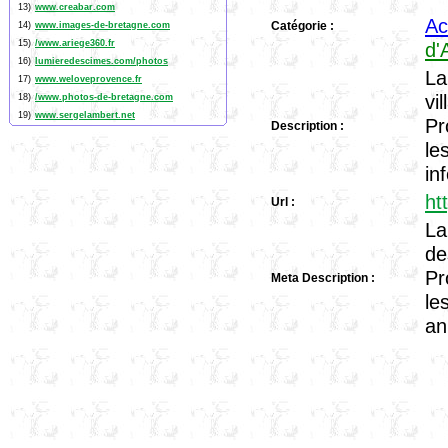
13)
www.creabar.com
Ac
Catégorie :
14)
www.images-de-bretagne.com
15)
/www.ariege360.fr
d'
16)
lumieredescimes.com/photos
La
17)
www.weloveprovence.fr
vi
18)
/www.photos-de-bretagne.com
19)
www.sergelambert.net
Pr
Description :
le
in
ht
Url :
La
de
Pr
Meta Description :
le
an