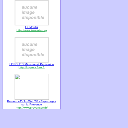
Le Moulin
http://www.lemoulin.org
LORGUES Mémoire et Patrimoine
http://lorgues.free.fr
ProvenceTV.fr - WebTV - Reportages
sur la Provence
http://www.provencetv.fr/