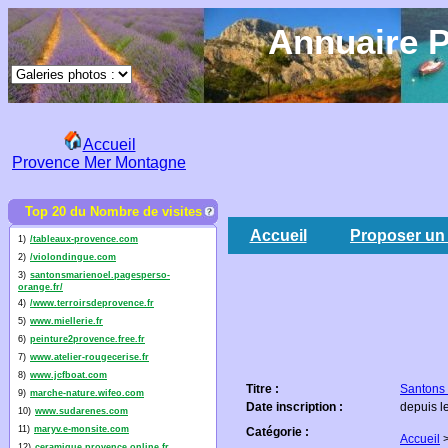
Annuaire P
Accueil
Provence Mer Montagne
Top 20 du Nombre de visites
Accueil
Proposer un 
1)
/tableaux-provence.com
2)
/violondingue.com
3)
santonsmarienoel.pagesperso-
orange.fr/
4)
/www.terroirsdeprovence.fr
5)
www.miellerie.fr
6)
peinture2provence.free.fr
7)
www.atelier-rougecerise.fr
8)
www.jcfboat.com
Titre :
Santons
9)
marche-nature.wifeo.com
Date inscription :
depuis l
10)
www.sudarenes.com
11)
maryv.e-monsite.com
Catégorie :
Accueil
12)
ceramique.provence.online.fr