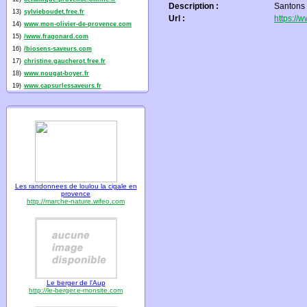
Description :
Santons 
13)
sylvieboudet.free.fr
Url :
https://
14)
www.mon-olivier-de-provence.com
15)
/www.fragonard.com
16)
/biosens-saveurs.com
17)
christine.gaucherot.free.fr
18)
www.nougat-boyer.fr
19)
www.capsurlessaveurs.fr
Les randonnees de loulou la cigale en
provence
http://marche-nature.wifeo.com
Le berger de l'Aup
http://le-berger.e-monsite.com