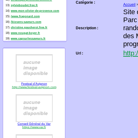
Catégorie :
Accueil
13)
sylvieboudet.free.fr
Site
14)
www.mon-olivier-de-provence.com
15)
/www.fragonard.com
Parc
16)
/biosens-saveurs.com
rand
17)
christine.gaucherot.free.fr
Description :
18)
www.nougat-boyer.fr
des 
19)
www.capsurlessaveurs.fr
prog
http
Url :
Festival d'Avignon
http://www.festival-avignon.com
Conseil Général du Var
https://www.var.fr