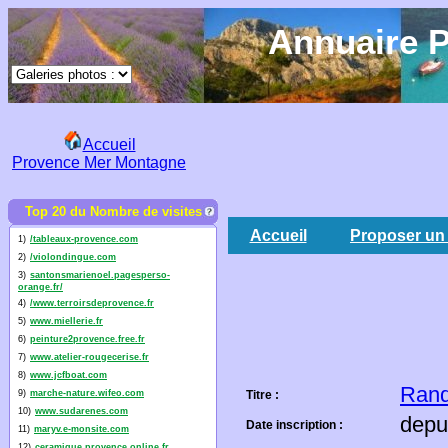
Annuaire P
Accueil
Provence Mer Montagne
Top 20 du Nombre de visites
Accueil
Proposer un 
1)
/tableaux-provence.com
2)
/violondingue.com
3)
santonsmarienoel.pagesperso-
orange.fr/
4)
/www.terroirsdeprovence.fr
5)
www.miellerie.fr
6)
peinture2provence.free.fr
7)
www.atelier-rougecerise.fr
8)
www.jcfboat.com
Rand
9)
marche-nature.wifeo.com
Titre :
10)
www.sudarenes.com
depu
Date inscription :
11)
maryv.e-monsite.com
12)
ceramique.provence.online.fr