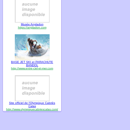
Musée Angladon
https://angladon.com
BASE JET SKI et PARACHUTE
BANDOL
http://www.entre-ciel-et-mer.com
Site officiel de l'Olympique Cabriès
Calas
http://www.olympiquecabriescalas.com/