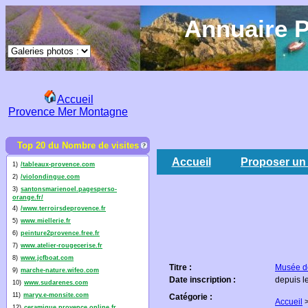
Annuaire P
Accueil
Provence Mer Montagne
Top 20 du Nombre de visites
Accueil
Proposer un 
1)
/tableaux-provence.com
2)
/violondingue.com
3)
santonsmarienoel.pagesperso-
orange.fr/
4)
/www.terroirsdeprovence.fr
5)
www.miellerie.fr
6)
peinture2provence.free.fr
7)
www.atelier-rougecerise.fr
8)
www.jcfboat.com
Titre :
Musée de
9)
marche-nature.wifeo.com
Date inscription :
depuis l
10)
www.sudarenes.com
11)
maryv.e-monsite.com
Catégorie :
Accueil
12)
ceramique.provence.online.fr