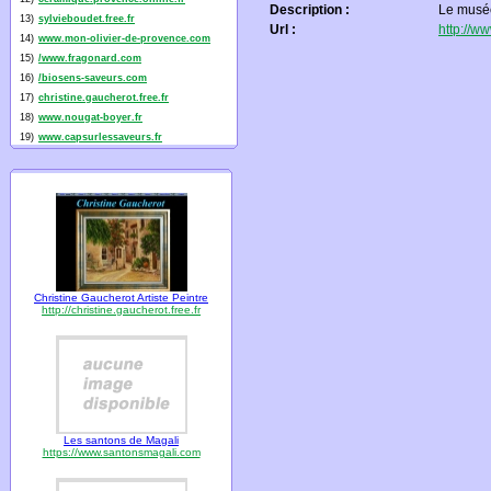
Description :
Le musée
13)
sylvieboudet.free.fr
Url :
http://
14)
www.mon-olivier-de-provence.com
15)
/www.fragonard.com
16)
/biosens-saveurs.com
17)
christine.gaucherot.free.fr
18)
www.nougat-boyer.fr
19)
www.capsurlessaveurs.fr
Christine Gaucherot Artiste Peintre
http://christine.gaucherot.free.fr
Les santons de Magali
https://www.santonsmagali.com