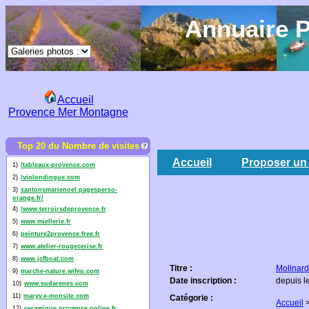
Annuaire P
Accueil
Provence Mer Montagne
Top 20 du Nombre de visites
Accueil
Proposer un 
1)
/tableaux-provence.com
2)
/violondingue.com
3)
santonsmarienoel.pagesperso-
orange.fr/
4)
/www.terroirsdeprovence.fr
5)
www.miellerie.fr
6)
peinture2provence.free.fr
7)
www.atelier-rougecerise.fr
8)
www.jcfboat.com
Titre :
Molinard
9)
marche-nature.wifeo.com
Date inscription :
depuis l
10)
www.sudarenes.com
11)
maryv.e-monsite.com
Catégorie :
Accueil
12)
ceramique.provence.online.fr