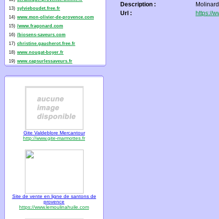
Description :
Molinard
13)
sylvieboudet.free.fr
Url :
https://
14)
www.mon-olivier-de-provence.com
15)
/www.fragonard.com
16)
/biosens-saveurs.com
17)
christine.gaucherot.free.fr
18)
www.nougat-boyer.fr
19)
www.capsurlessaveurs.fr
Gite Valdeblore Mercantour
http://www.gite-marmottes.fr
Site de vente en ligne de santons de
provence
https://www.lemoulinahuile.com