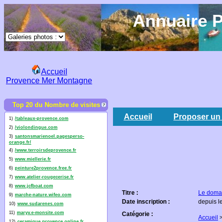
Annuaire P
Accueil
Provence Mer Montagne
Top 20 du Nombre de visites
Accueil
Proposer un 
1)
/tableaux-provence.com
2)
/violondingue.com
3)
santonsmarienoel.pagesperso-
orange.fr/
4)
/www.terroirsdeprovence.fr
5)
www.miellerie.fr
6)
peinture2provence.free.fr
7)
www.atelier-rougecerise.fr
8)
www.jcfboat.com
Titre :
Le domai
9)
marche-nature.wifeo.com
Date inscription :
depuis l
10)
www.sudarenes.com
11)
maryv.e-monsite.com
Catégorie :
Accueil
12)
ceramique.provence.online.fr