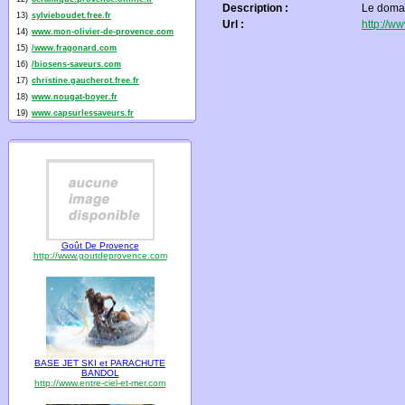
Description :
Le domai
13)
sylvieboudet.free.fr
Url :
http://w
14)
www.mon-olivier-de-provence.com
15)
/www.fragonard.com
16)
/biosens-saveurs.com
17)
christine.gaucherot.free.fr
18)
www.nougat-boyer.fr
19)
www.capsurlessaveurs.fr
Goût De Provence
http://www.goutdeprovence.com
BASE JET SKI et PARACHUTE
BANDOL
http://www.entre-ciel-et-mer.com