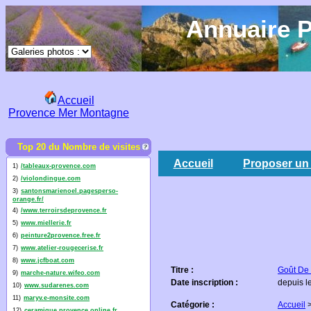
Annuaire P
Accueil
Provence Mer Montagne
Top 20 du Nombre de visites
Accueil
Proposer un 
1)
/tableaux-provence.com
2)
/violondingue.com
3)
santonsmarienoel.pagesperso-
orange.fr/
4)
/www.terroirsdeprovence.fr
5)
www.miellerie.fr
6)
peinture2provence.free.fr
7)
www.atelier-rougecerise.fr
8)
www.jcfboat.com
Titre :
Goût De
9)
marche-nature.wifeo.com
Date inscription :
depuis l
10)
www.sudarenes.com
11)
maryv.e-monsite.com
Catégorie :
Accueil
12)
ceramique.provence.online.fr