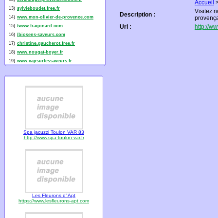
Accueil
13)
sylvieboudet.free.fr
Visitez 
Description :
14)
www.mon-olivier-de-provence.com
provença
15)
/www.fragonard.com
Url :
http://w
16)
/biosens-saveurs.com
17)
christine.gaucherot.free.fr
18)
www.nougat-boyer.fr
19)
www.capsurlessaveurs.fr
Spa jacuzzi Toulon VAR 83
http://www.spa-toulon-var.fr
Les Fleurons d"Apt
https://www.lesfleurons-apt.com